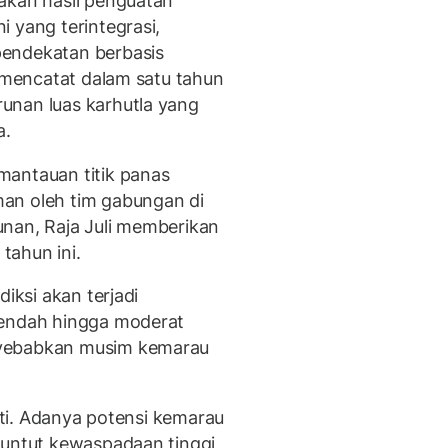
akan hasil penguatan
 yang terintegrasi,
pendekatan berbasis
i mencatat dalam satu tahun
unan luas karhutla yang
a.
mantauan titik panas
an oleh tim gabungan di
nan, Raja Juli memberikan
 tahun ini.
diksi akan terjadi
rendah hingga moderat
nyebabkan musim kemarau
hati. Adanya potensi kemarau
nuntut kewaspadaan tinggi