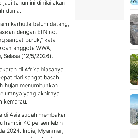
jadi tahun ini dinilai akan
uh dunia.
sim karhutla belum datang,
nasikan dengan El Nino,
g sangat buruk,” kata
n
dan anggota WWA,
s
, Selasa (12/5/2026).
akaran di Afrika biasanya
epat dari sangat basah
rah hujan menumbuhkan
belumnya yang akhirnya
im kemarau.
la di Asia sudah membakar
tu hampir 40 persen lebih
da 2024. India, Myanmar,