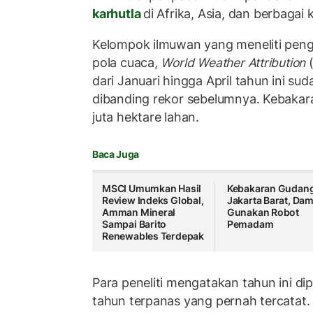
karhutla
di Afrika, Asia, dan berbagai
Kelompok ilmuwan yang meneliti peng
pola cuaca,
World Weather Attribution
(
dari Januari hingga April tahun ini sud
dibanding rekor sebelumnya. Kebakar
juta hektare lahan.
Baca Juga
MSCI Umumkan Hasil
Kebakaran Gudang
Review Indeks Global,
Jakarta Barat, Da
Amman Mineral
Gunakan Robot
Sampai Barito
Pemadam
Renewables Terdepak
Para peneliti mengatakan tahun ini di
tahun terpanas yang pernah tercatat