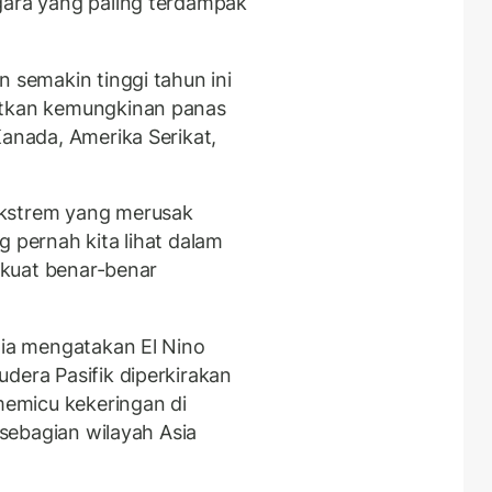
gara yang paling terdampak
n semakin tinggi tahun ini
atkan kemungkinan panas
 Kanada, Amerika Serikat,
ekstrem yang merusak
g pernah kita lihat dalam
g kuat benar-benar
nia mengatakan El Nino
dera Pasifik diperkirakan
 memicu kekeringan di
i sebagian wilayah Asia