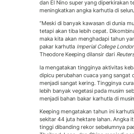
dan El Nino super yang diperkirakan ter
meningkatkan angka karhutla di selur
“Meski di banyak kawasan di dunia mu
tetapi akan tiba lebih cepat. Dikombi
maka kita akan menghadapi tahun yan
pakar karhutla
Imperial College Londo
Theodore Keeping dilansir dari
Reuter
Ia mengatakan tingginya aktivitas keb
dipicu perubahan cuaca yang sangat c
menjadi sangat kering. Tingginya cu
lebih banyak vegetasi pada musim se
menjadi bahan bakar karhutla di mus
Keeping mengatakan tahun ini karhut
sekitar 44 juta hektare lahan. Angka i
tinggi dibanding rekor sebelumnya pa