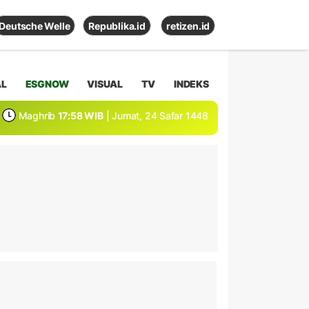
Deutsche Welle
Republika.id
retizen.id
AL
ESGNOW
VISUAL
TV
INDEKS
Maghrib
17:58 WIB
| Jumat, 24 Safar 1448