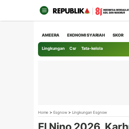
AMEERA
EKONOMI SYARIAH
SKOR
Lingkungan
Csr
Tata-kelola
>
>
Home
Esgnow
Lingkungan Esgnow
El Nino 2026, Karh