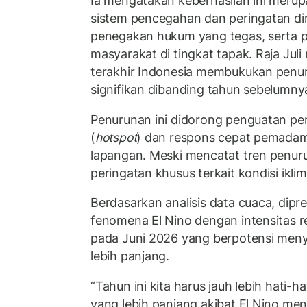
Ia mengatakan keberhasilan ini merup
sistem pencegahan dan peringatan dini
penegakan hukum yang tegas, serta 
masyarakat di tingkat tapak. Raja Jul
terakhir Indonesia membukukan penur
signifikan dibanding tahun sebelumny
Penurunan ini didorong penguatan pe
(
hotspot
) dan respons cepat pemadam
lapangan. Meski mencatat tren penuru
peringatan khusus terkait kondisi iklim
Berdasarkan analisis data cuaca, dipre
fenomena El Nino dengan intensitas 
pada Juni 2026 yang berpotensi me
lebih panjang.
“Tahun ini kita harus jauh lebih hati-
yang lebih panjang akibat El Nino me