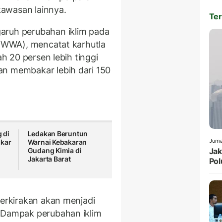
 kawasan lainnya.
Ter
aruh perubahan iklim pada
WWA), mencatat karhutla
ah 20 persen lebih tinggi
an membakar lebih dari 150
 di
Ledakan Beruntun
Juma
mkar
Warnai Kebakaran
Gudang Kimia di
Jak
Jakarta Barat
Pol
perkirakan akan menjadi
. Dampak perubahan iklim