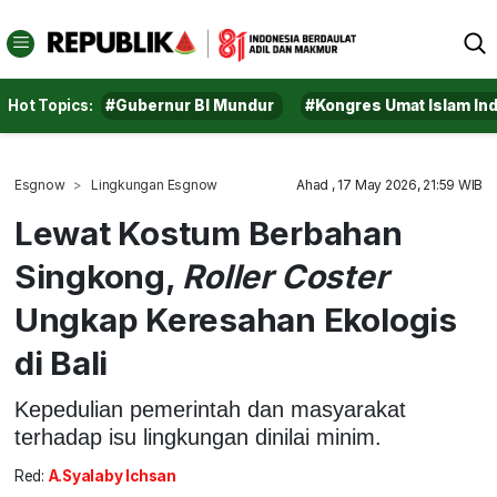
Hot Topics:
#Gubernur BI Mundur
#Kongres Umat Islam In
Esgnow
Lingkungan Esgnow
Ahad , 17 May 2026, 21:59 WIB
Lewat Kostum Berbahan
Singkong,
Roller Coster
Ungkap Keresahan Ekologis
di Bali
Kepedulian pemerintah dan masyarakat
terhadap isu lingkungan dinilai minim.
Red:
A.Syalaby Ichsan