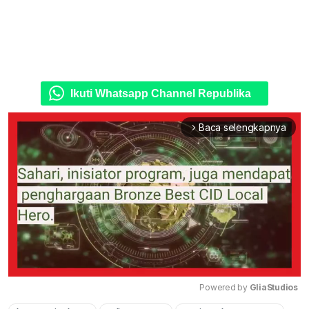
Ikuti Whatsapp Channel Republika
Baca selengkapnya
arrow_forward_ios
Powered by 
GliaStudios