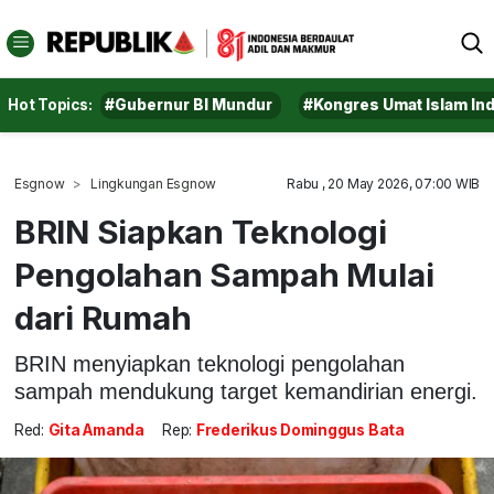
Hot Topics:
#Gubernur BI Mundur
#Kongres Umat Islam In
Esgnow
Lingkungan Esgnow
Rabu , 20 May 2026, 07:00 WIB
BRIN Siapkan Teknologi
Pengolahan Sampah Mulai
dari Rumah
BRIN menyiapkan teknologi pengolahan
sampah mendukung target kemandirian energi.
Red:
Gita Amanda
Rep:
Frederikus Dominggus Bata