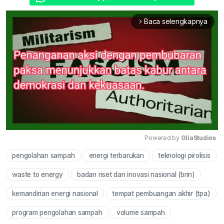
Baca selengkapnya
arrow_forward_ios
Powered by 
GliaStudios
pengolahan sampah
energi terbarukan
teknologi pirolisis
Mute
waste to energy
badan riset dan inovasi nasional (brin)
kemandirian energi nasional
tempat pembuangan akhir (tpa)
program pengolahan sampah
volume sampah