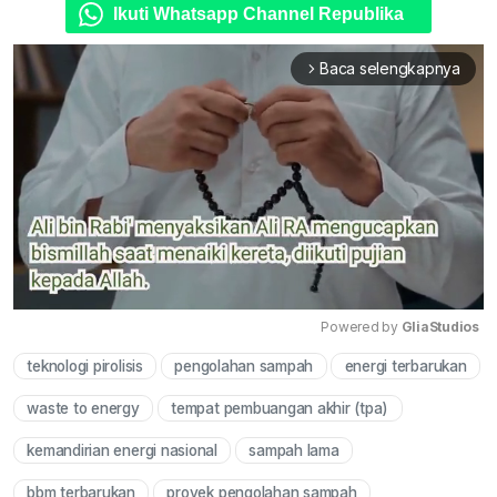
Ikuti Whatsapp Channel Republika
Baca selengkapnya
arrow_forward_ios
Powered by 
GliaStudios
teknologi pirolisis
pengolahan sampah
energi terbarukan
Mute
waste to energy
tempat pembuangan akhir (tpa)
kemandirian energi nasional
sampah lama
bbm terbarukan
proyek pengolahan sampah