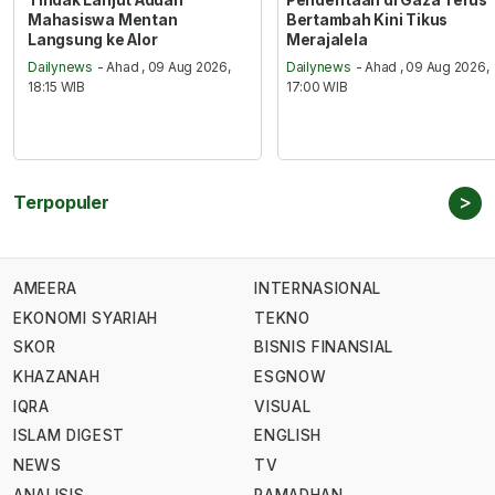
Tindak Lanjut Aduan
Penderitaan di Gaza Terus
Mahasiswa Mentan
Bertambah Kini Tikus
Langsung ke Alor
Merajalela
Dailynews
- Ahad , 09 Aug 2026,
Dailynews
- Ahad , 09 Aug 2026,
18:15 WIB
17:00 WIB
>
Terpopuler
AMEERA
INTERNASIONAL
EKONOMI SYARIAH
TEKNO
SKOR
BISNIS FINANSIAL
KHAZANAH
ESGNOW
IQRA
VISUAL
ISLAM DIGEST
ENGLISH
NEWS
TV
ANALISIS
RAMADHAN