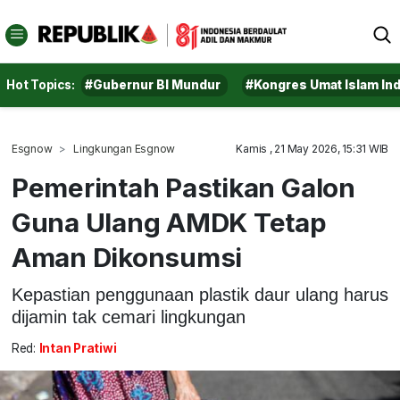
Hot Topics:
#Gubernur BI Mundur
#Kongres Umat Islam In
Esgnow
Lingkungan Esgnow
Kamis , 21 May 2026, 15:31 WIB
Pemerintah Pastikan Galon
Guna Ulang AMDK Tetap
Aman Dikonsumsi
Kepastian penggunaan plastik daur ulang harus
dijamin tak cemari lingkungan
Red:
Intan Pratiwi