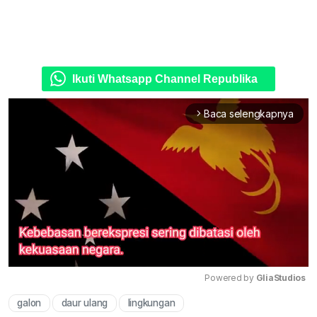
Ikuti Whatsapp Channel Republika
Baca selengkapnya
arrow_forward_ios
Powered by 
GliaStudios
galon
daur ulang
lingkungan
Mute