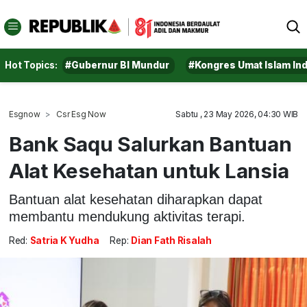
Hot Topics:
#Gubernur BI Mundur
#Kongres Umat Islam In
Esgnow
Csr Esg Now
Sabtu , 23 May 2026, 04:30 WIB
Bank Saqu Salurkan Bantuan
Alat Kesehatan untuk Lansia
Bantuan alat kesehatan diharapkan dapat
membantu mendukung aktivitas terapi.
Red:
Satria K Yudha
Rep:
Dian Fath Risalah