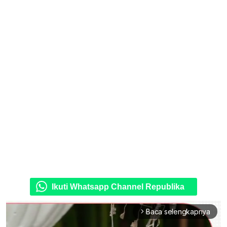
Ikuti Whatsapp Channel Republika
Baca selengkapnya
arrow_forward_ios