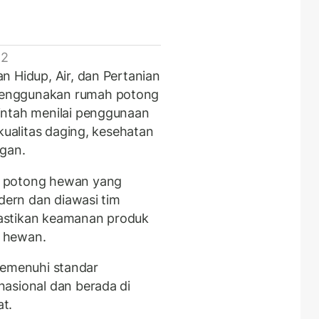
 2
 Hidup, Air, dan Pertanian
enggunakan rumah potong
intah menilai penggunaan
kualitas daging, kesehatan
ngan.
h potong hewan yang
odern dan diawasi tim
astikan keamanan produk
 hewan.
h memenuhi standar
asional dan berada di
t.