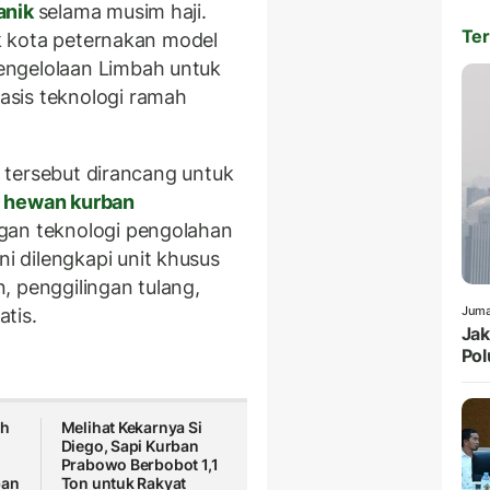
anik
selama musim haji.
Ter
ek kota peternakan model
engelolaan Limbah
untuk
asis teknologi ramah
as tersebut dirancang untuk
hewan kurban
gan teknologi pengolahan
 dilengkapi unit khusus
, penggilingan tulang,
Juma
tis.
Jak
Pol
ah
Melihat Kekarnya Si
Diego, Sapi Kurban
Prabowo Berbobot 1,1
ban
Ton untuk Rakyat