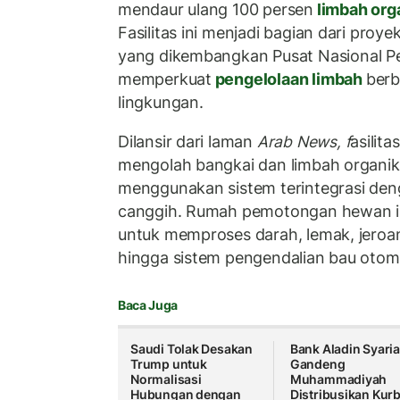
mendaur ulang 100 persen
limbah org
Fasilitas ini menjadi bagian dari proy
yang dikembangkan
Pusat Nasional P
memperkuat
pengelolaan limbah
berb
lingkungan.
Dilansir dari laman
Arab News, f
asilit
mengolah bangkai dan limbah organik
menggunakan sistem terintegrasi den
canggih. Rumah pemotongan hewan ini
untuk memproses darah, lemak, jeroan
hingga sistem pengendalian bau otoma
Baca Juga
Saudi Tolak Desakan
Bank Aladin Syari
Trump untuk
Gandeng
Normalisasi
Muhammadiyah
Hubungan dengan
Distribusikan Kur