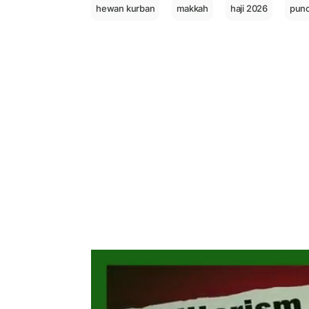
hewan kurban
makkah
haji 2026
punc