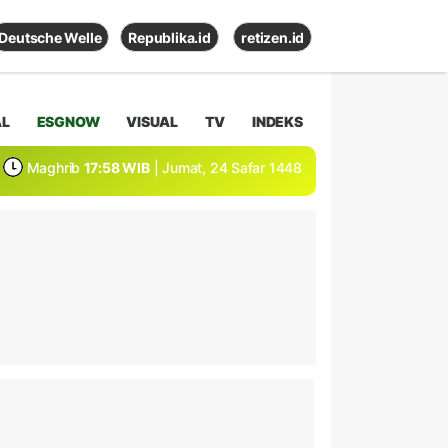
Deutsche Welle
Republika.id
retizen.id
AL
ESGNOW
VISUAL
TV
INDEKS
Maghrib
17:58 WIB
| Jumat, 24 Safar 1448