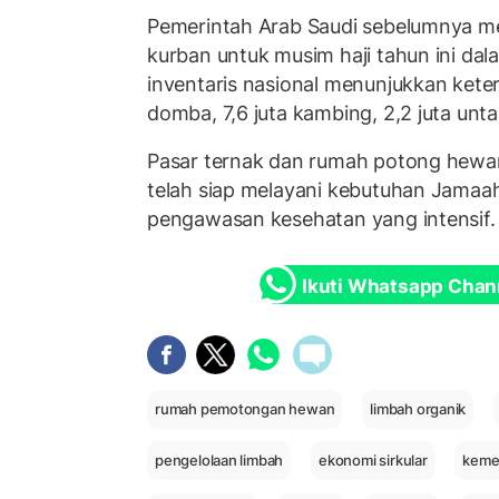
Pemerintah Arab Saudi sebelumnya m
kurban untuk musim haji tahun ini dal
inventaris nasional menunjukkan keters
domba, 7,6 juta kambing, 2,2 juta unta,
Pasar ternak dan rumah potong hewa
telah siap melayani kebutuhan Jamaa
pengawasan kesehatan yang intensif.
Ikuti Whatsapp Chan
rumah pemotongan hewan
limbah organik
pengelolaan limbah
ekonomi sirkular
kemen