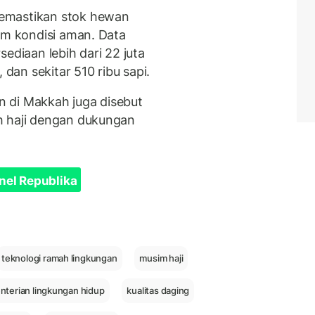
emastikan stok hewan
am kondisi aman. Data
ediaan lebih dari 22 juta
 dan sekitar 510 ribu sapi.
n di
Makkah
juga disebut
h haji dengan dukungan
nel Republika
teknologi ramah lingkungan
musim haji
terian lingkungan hidup
kualitas daging