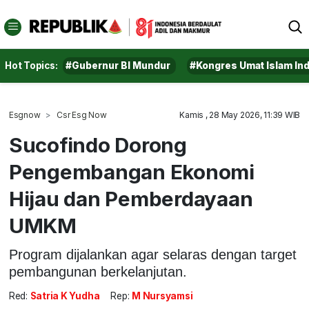
Hot Topics:
#Gubernur BI Mundur
#Kongres Umat Islam In
Esgnow
Csr Esg Now
Kamis , 28 May 2026, 11:39 WIB
Sucofindo Dorong
Pengembangan Ekonomi
Hijau dan Pemberdayaan
UMKM
Program dijalankan agar selaras dengan target
pembangunan berkelanjutan.
Red:
Satria K Yudha
Rep:
M Nursyamsi