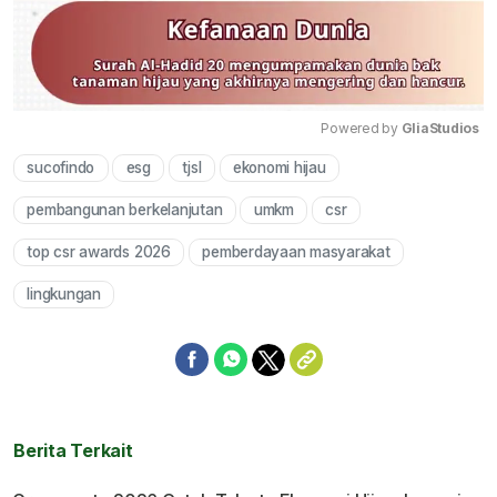
Powered by 
GliaStudios
sucofindo
esg
tjsl
ekonomi hijau
Mute
pembangunan berkelanjutan
umkm
csr
top csr awards 2026
pemberdayaan masyarakat
lingkungan
Berita Terkait