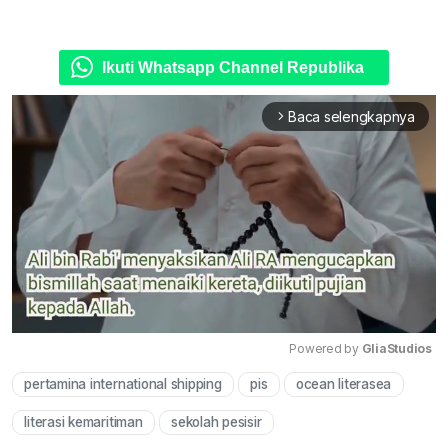
Ikuti Whatsapp Channel Republika
Baca selengkapnya
arrow_forward_ios
Powered by 
GliaStudios
pertamina international shipping
pis
ocean literasea
Mute
literasi kemaritiman
sekolah pesisir