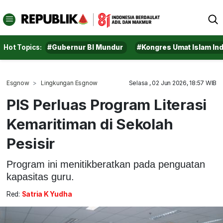
Hot Topics:
#Gubernur BI Mundur
#Kongres Umat Islam In
Esgnow
Lingkungan Esgnow
Selasa , 02 Jun 2026, 18:57 WIB
PIS Perluas Program Literasi
Kemaritiman di Sekolah
Pesisir
Program ini menitikberatkan pada penguatan
kapasitas guru.
Red:
Satria K Yudha