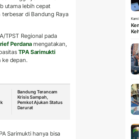
 utama lebih cepat
terbesar di Bandung Raya
Kami
Kem
Keh
A/TPST Regional pada
rief Perdana
mengatakan,
pasitas
TPA Sarimukti
n ke depan.
Bandung Terancam
Krisis Sampah,
ok
Pemkot Ajukan Status
Darurat
TPA Sarimukti hanya bisa