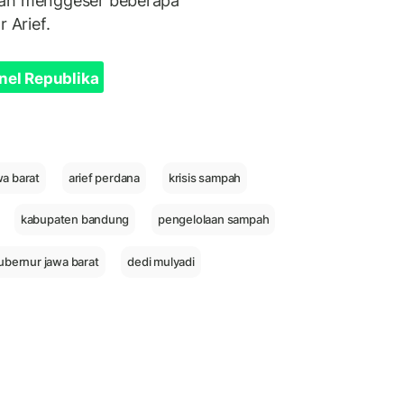
udah menggeser beberapa
 Arief.
nel Republika
wa barat
arief perdana
krisis sampah
kabupaten bandung
pengelolaan sampah
ubernur jawa barat
dedi mulyadi