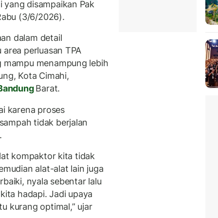
i yang disampaikan Pak
Rabu (3/6/2026).
an dalam detail
u area perluasan TPA
ang mampu menampung lebih
ung, Kota Cimahi,
Bandung
Barat.
ai karena proses
ampah tidak berjalan
.
lat kompaktor kita tidak
emudian alat-alat lain juga
baiki, nyala sebentar lalu
kita hadapi. Jadi upaya
tu kurang optimal,” ujar