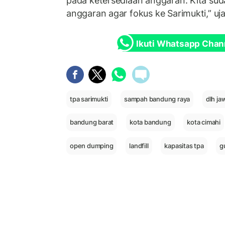
pada ketersediaan anggaran. Kita s
anggaran agar fokus ke Sarimukti,” ujar
Ikuti Whatsapp Chan
tpa sarimukti
sampah bandung raya
dlh ja
bandung barat
kota bandung
kota cimahi
open dumping
landfill
kapasitas tpa
g