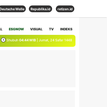
Deutsche Welle
Republika.id
retizen.id
AL
ESGNOW
VISUAL
TV
INDEKS
Shubuh
04:44 WIB
| Jumat, 24 Safar 1448