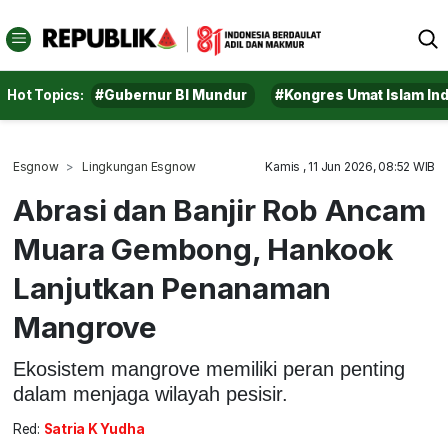
Hot Topics:
#Gubernur BI Mundur
#Kongres Umat Islam In
Esgnow
Lingkungan Esgnow
Kamis , 11 Jun 2026, 08:52 WIB
Abrasi dan Banjir Rob Ancam
Muara Gembong, Hankook
Lanjutkan Penanaman
Mangrove
Ekosistem mangrove memiliki peran penting
dalam menjaga wilayah pesisir.
Red:
Satria K Yudha