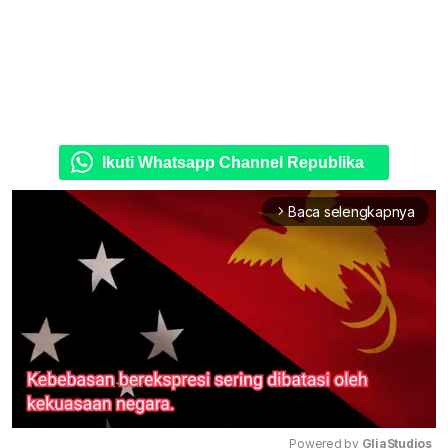
Ikuti Whatsapp Channel Republika
Baca selengkapnya
arrow_forward_ios
Powered by 
GliaStudios