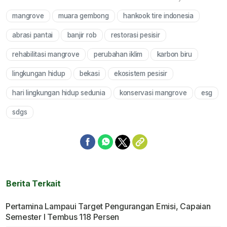
mangrove
muara gembong
hankook tire indonesia
Mute
abrasi pantai
banjir rob
restorasi pesisir
rehabilitasi mangrove
perubahan iklim
karbon biru
lingkungan hidup
bekasi
ekosistem pesisir
hari lingkungan hidup sedunia
konservasi mangrove
esg
sdgs
Berita Terkait
Pertamina Lampaui Target Pengurangan Emisi, Capaian
Semester I Tembus 118 Persen