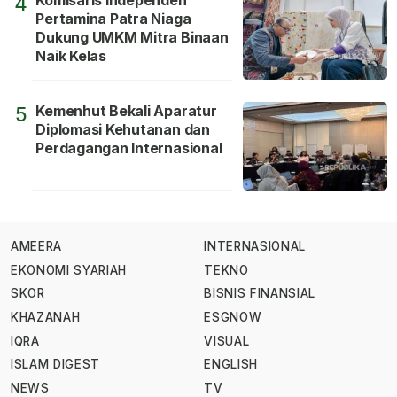
Komisaris Independen
4
Pertamina Patra Niaga
Dukung UMKM Mitra Binaan
Naik Kelas
Kemenhut Bekali Aparatur
5
Diplomasi Kehutanan dan
Perdagangan Internasional
AMEERA
INTERNASIONAL
EKONOMI SYARIAH
TEKNO
SKOR
BISNIS FINANSIAL
KHAZANAH
ESGNOW
IQRA
VISUAL
ISLAM DIGEST
ENGLISH
NEWS
TV