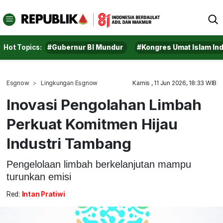
Hot Topics:
#Gubernur BI Mundur
#Kongres Umat Islam In
Esgnow
Lingkungan Esgnow
Kamis , 11 Jun 2026, 18:33 WIB
Inovasi Pengolahan Limbah
Perkuat Komitmen Hijau
Industri Tambang
Pengelolaan limbah berkelanjutan mampu
turunkan emisi
Red:
Intan Pratiwi