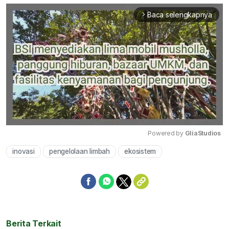
Baca selengkapnya
arrow_forward_ios
Powered by 
GliaStudios
inovasi
pengelolaan limbah
ekosistem
Mute
Berita Terkait