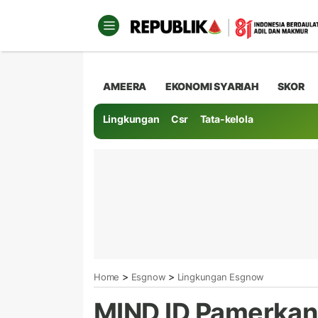
AMEERA
EKONOMI SYARIAH
SKOR
Lingkungan
Csr
Tata-kelola
>
>
Home
Esgnow
Lingkungan Esgnow
MIND ID Pamerkan