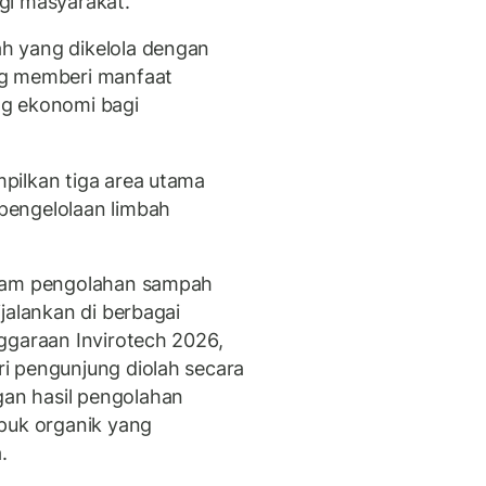
gi masyarakat.
h yang dikelola dengan
ng memberi manfaat
ng ekonomi bagi
pilkan tiga area utama
pengelolaan limbah
gram pengolahan sampah
jalankan di berbagai
ggaraan Invirotech 2026,
i pengunjung diolah secara
an hasil pengolahan
puk organik yang
.