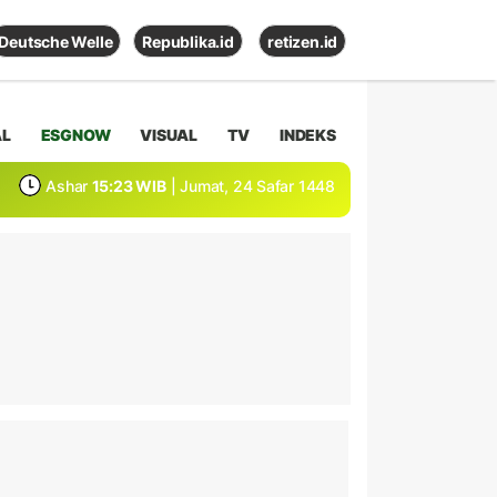
Deutsche Welle
Republika.id
retizen.id
AL
ESGNOW
VISUAL
TV
INDEKS
Ashar
15:23 WIB
| Jumat, 24 Safar 1448