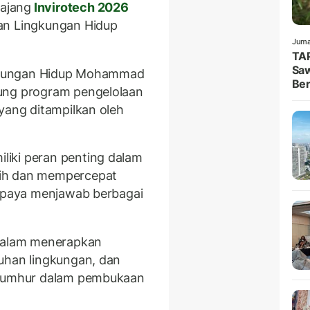
ajang
Invirotech 2026
an Lingkungan Hidup
Juma
TAP
Saw
ingkungan Hidup Mohammad
Ber
ung program pengelolaan
yang ditampilkan oleh
iki peran penting dalam
sih dan mempercepat
 upaya menjawab berbagai
 dalam menerapkan
uhan lingkungan, dan
r Jumhur dalam pembukaan