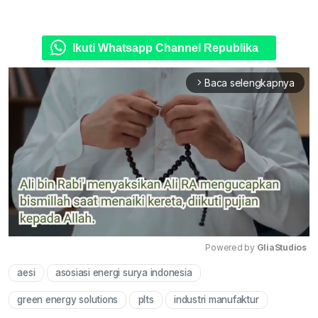
Ikuti Whatsapp Channel Republika
Baca selengkapnya
arrow_forward_ios
Powered by 
GliaStudios
aesi
asosiasi energi surya indonesia
Mute
green energy solutions
plts
industri manufaktur