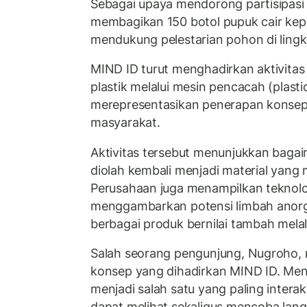
Sebagai upaya mendorong partisipasi 
membagikan 150 botol pupuk cair ke
mendukung pelestarian pohon di ling
MIND ID turut menghadirkan aktivita
plastik melalui mesin pencacah (plasti
merepresentasikan penerapan konsep
masyarakat.
Aktivitas tersebut menunjukkan bagai
diolah kembali menjadi material yang m
Perusahaan juga menampilkan teknolo
menggambarkan potensi limbah anorga
berbagai produk bernilai tambah melal
Salah seorang pengunjung, Nugroho,
konsep yang dihadirkan MIND ID. Menu
menjadi salah satu yang paling intera
dapat melihat sekaligus mencoba lan