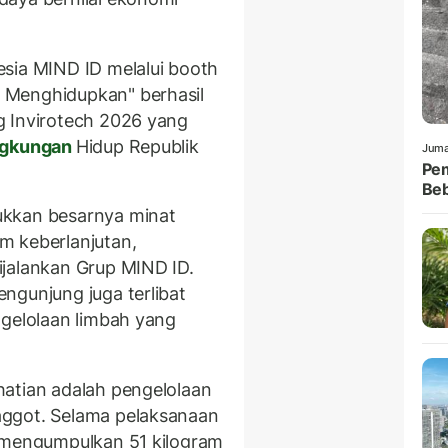
sia MIND ID melalui booth
 Menghidupkan" berhasil
g Invirotech 2026 yang
ngkungan
Hidup Republik
Juma
Pem
Be
ukkan besarnya minat
m keberlanjutan,
ijalankan Grup MIND ID.
ngunjung juga terlibat
ngelolaan limbah yang
hatian adalah pengelolaan
aggot. Selama pelaksanaan
l mengumpulkan 51 kilogram