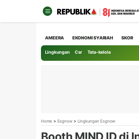
AMEERA
EKONOMI SYARIAH
SKOR
Lingkungan
Csr
Tata-kelola
>
>
Home
Esgnow
Lingkungan Esgnow
Booth MIND ID di I