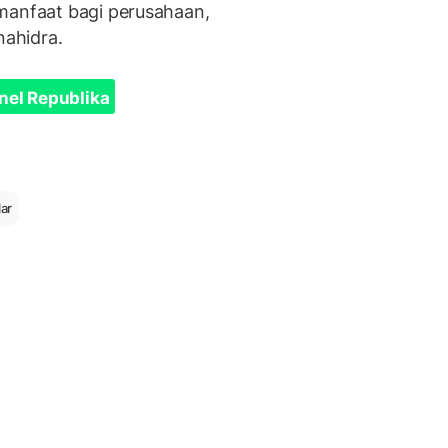
manfaat bagi perusahaan,
nahidra.
nel Republika
ar