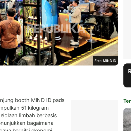
Foto: MIND ID
njung booth MIND ID pada
Ter
mpulkan 51 kilogram
elolaan limbah berbasis
menunjukkan bagaimana
daya bernilai ekonomi