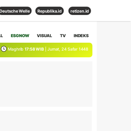
Deutsche Welle
Republika.id
retizen.id
AL
ESGNOW
VISUAL
TV
INDEKS
Maghrib
17:58 WIB
| Jumat, 24 Safar 1448