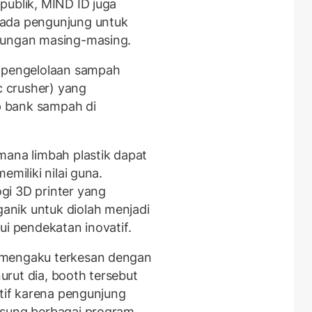
publik, MIND ID juga
pada pengunjung untuk
kungan masing-masing.
s pengelolaan sampah
c crusher) yang
 bank sampah di
mana limbah plastik dapat
emiliki nilai guna.
gi 3D printer yang
nik untuk diolah menjadi
ui pendekatan inovatif.
 mengaku terkesan dengan
rut dia, booth tersebut
ktif karena pengunjung
gsung berbagai program