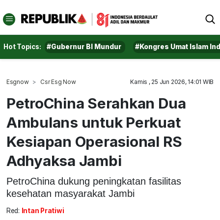
Hot Topics:
#Gubernur BI Mundur
#Kongres Umat Islam In
Esgnow
Csr Esg Now
Kamis , 25 Jun 2026, 14:01 WIB
PetroChina Serahkan Dua
Ambulans untuk Perkuat
Kesiapan Operasional RS
Adhyaksa Jambi
PetroChina dukung peningkatan fasilitas
kesehatan masyarakat Jambi
Red:
Intan Pratiwi