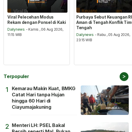
Viral Pelecehan Modus
Purbaya Sebut Keuangan RI
Rekam dengan Ponsel di Kaki
Aman di Tengah Konflik Tim
Tengah
Dailynews
- Kamis , 06 Aug 2026,
11:15 WIB
Dailynews
- Rabu , 05 Aug 2026,
23:15 WIB
>
Terpopuler
Kemarau Makin Kuat, BMKG
1
Catat Hari tanpa Hujan
hingga 60 Hari di
Ciayumajakuning
Menteri LH: PSEL Bakal
2
Bersih seperti Mal, Bukan