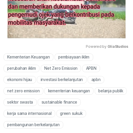
Powered by 
GliaStudios
Kementerian Keuangan
pembiayaan iklim
Mute
perubahan iklim
Net Zero Emission
APBN
ekonomi hijau
investasi berkelanjutan
apbn
net zero emission
kementerian keuangan
belanja publik
sektor swasta
sustainable finance
kerja sama internasional
green sukuk
pembangunan berkelanjutan