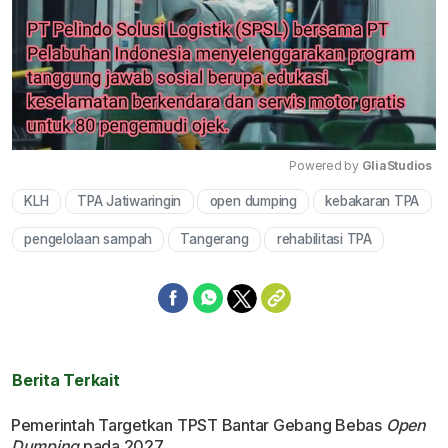
Powered by 
GliaStudios
KLH
TPA Jatiwaringin
open dumping
kebakaran TPA
Mute
pengelolaan sampah
Tangerang
rehabilitasi TPA
Berita Terkait
Pemerintah Targetkan TPST Bantar Gebang Bebas
Open
Dumping
pada 2027