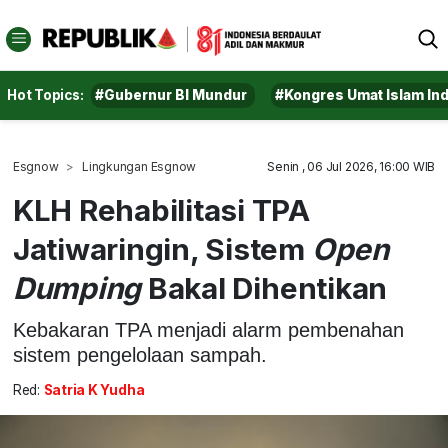
Hot Topics:
#Gubernur BI Mundur
#Kongres Umat Islam In
Esgnow
Lingkungan Esgnow
Senin , 06 Jul 2026, 16:00 WIB
KLH Rehabilitasi TPA
Jatiwaringin, Sistem
Open
Dumping
Bakal Dihentikan
Kebakaran TPA menjadi alarm pembenahan
sistem pengelolaan sampah.
Red:
Satria K Yudha