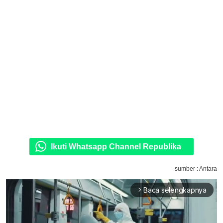
Ikuti Whatsapp Channel Republika
sumber : Antara
Baca selengkapnya
arrow_forward_ios