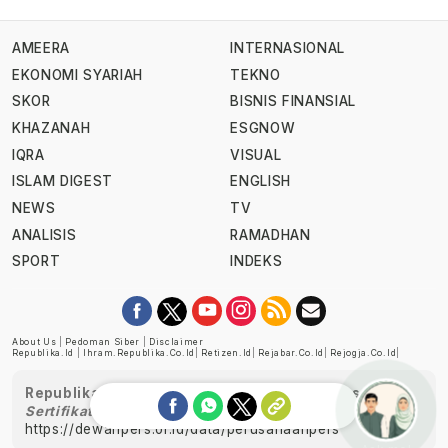
AMEERA
INTERNASIONAL
EKONOMI SYARIAH
TEKNO
SKOR
BISNIS FINANSIAL
KHAZANAH
ESGNOW
IQRA
VISUAL
ISLAM DIGEST
ENGLISH
NEWS
TV
ANALISIS
RAMADHAN
SPORT
INDEKS
About Us
|
Pedoman Siber
|
Disclaimer
Republika.id
|
Ihram.republika.co.id
|
Retizen.id
|
Rejabar.co.id
|
Rejogja.co.id
|
Republika telah diverifikasi oleh Dewan Pers
Sertifikat Nomor 1058/DP-Verifikasi/K/XII/2022
https://dewanpers.or.id/data/perusahaanpers