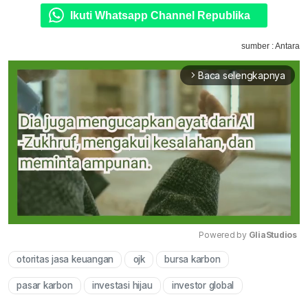
Ikuti Whatsapp Channel Republika
sumber : Antara
Baca selengkapnya
arrow_forward_ios
Powered by 
GliaStudios
otoritas jasa keuangan
ojk
bursa karbon
Mute
pasar karbon
investasi hijau
investor global