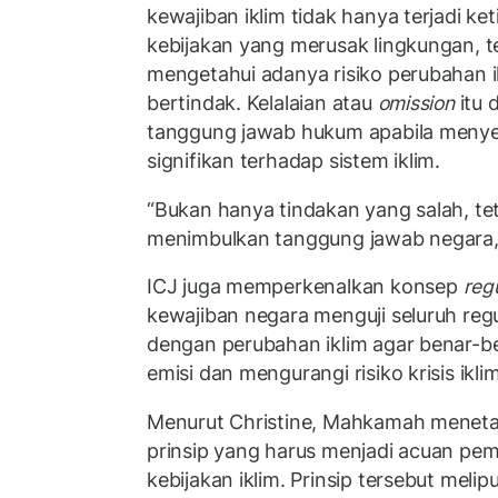
kewajiban iklim tidak hanya terjadi k
kebijakan yang merusak lingkungan, te
mengetahui adanya risiko perubahan i
bertindak. Kelalaian atau
omission
itu 
tanggung jawab hukum apabila meny
signifikan terhadap sistem iklim.
“Bukan hanya tindakan yang salah, te
menimbulkan tanggung jawab negara,
ICJ juga memperkenalkan konsep
reg
kewajiban negara menguji seluruh regu
dengan perubahan iklim agar benar-b
emisi dan mengurangi risiko krisis iklim
Menurut Christine, Mahkamah menetap
prinsip yang harus menjadi acuan pe
kebijakan iklim. Prinsip tersebut melip