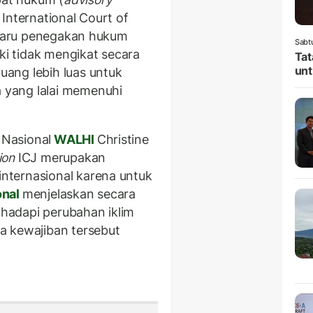
International Court of
k baru penegakan hukum
Sabt
ski tidak mengikat secara
Tat
unt
ang lebih luas untuk
yang lalai memenuhi
Nasional
WALHI
Christine
ion
ICJ merupakan
nternasional karena untuk
onal
menjelaskan secara
hadapi perubahan iklim
a kewajiban tersebut