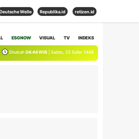
Deutsche Welle
Republika.id
retizen.id
AL
ESGNOW
VISUAL
TV
INDEKS
Shubuh
04:44 WIB
| Sabtu, 25 Safar 1448