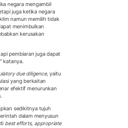
etika negara mengambil
tapi juga ketika negara
klim namun memilih tidak
dapat menimbulkan
ebabkan kerusakan
tapi pembiaran juga dapat
” katanya.
ulatory due diligence
, yaitu
lasi yang berkaitan
enar efektif menurunkan
.
kan sedikitnya tujuh
merintah dalam menyusun
uti
best efforts
,
appropriate