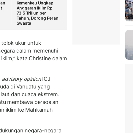
ran
Kemenkeu Ungkap
t
Anggaran Iklim Rp
73,5 Triliun per
Tahun, Dorong Peran
Swasta
 tolok ukur untuk
negara dalam memenuhi
lim,” kata Christine dalam
a
advisory opinion
ICJ
muda di Vanuatu yang
aut dan cuaca ekstrem.
atu membawa persoalan
an iklim ke Mahkamah
t dukungan negara-negara