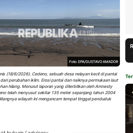
Foto: EPA/GUSTAVO AMADOR
s (18/6/2026). Cedeno, sebuah desa nelayan kecil di pantai
Ter
ari perubahan iklim. Erosi pantai dan naiknya permukaan laut
ahan hilang. Menurut laporan yang diterbitkan oleh Amnesty
edeno telah menyusut sekitar 135 meter sepanjang tahun 2004
Hilangnya wilayah ini mengancam tempat tinggal penduduk
at hukum (
advisory