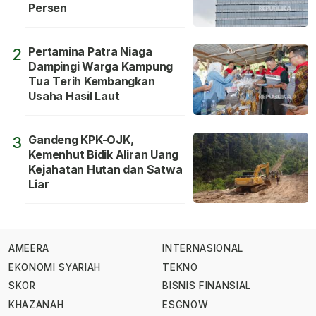
Persen
Pertamina Patra Niaga
2
Dampingi Warga Kampung
Tua Terih Kembangkan
Usaha Hasil Laut
Gandeng KPK-OJK,
3
Kemenhut Bidik Aliran Uang
Kejahatan Hutan dan Satwa
Liar
AMEERA
INTERNASIONAL
EKONOMI SYARIAH
TEKNO
SKOR
BISNIS FINANSIAL
KHAZANAH
ESGNOW