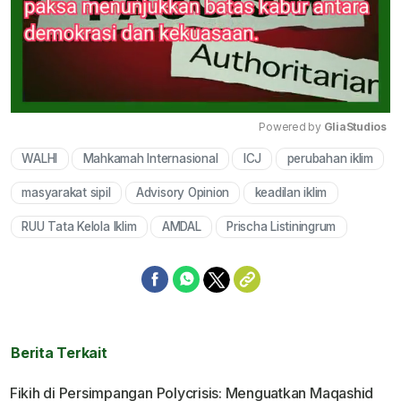
Powered by 
GliaStudios
WALHI
Mahkamah Internasional
ICJ
perubahan iklim
Mute
masyarakat sipil
Advisory Opinion
keadilan iklim
RUU Tata Kelola Iklim
AMDAL
Prischa Listiningrum
Berita Terkait
Fikih di Persimpangan Polycrisis: Menguatkan Maqashid