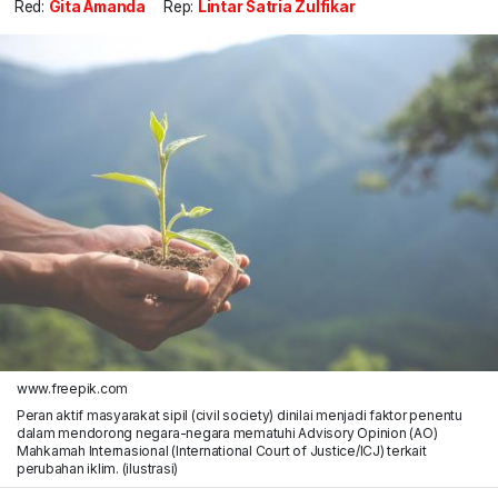
Red:
Gita Amanda
Rep:
Lintar Satria Zulfikar
www.freepik.com
Peran aktif masyarakat sipil (civil society) dinilai menjadi faktor penentu
dalam mendorong negara-negara mematuhi Advisory Opinion (AO)
Mahkamah Internasional (International Court of Justice/ICJ) terkait
perubahan iklim. (ilustrasi)