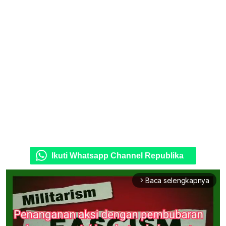
Ikuti Whatsapp Channel Republika
Baca selengkapnya
arrow_forward_ios