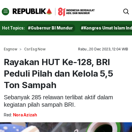
Hot Topics:
#Gubernur BI Mundur
#Kongres Umat Islam In
Esgnow
Csr Esg Now
Rabu , 20 Dec 2023, 12:04 WIB
Rayakan HUT Ke-128, BRI
Peduli Pilah dan Kelola 5,5
Ton Sampah
Sebanyak 285 relawan terlibat aktif dalam
kegiatan pilah sampah BRI.
Red:
Nora Azizah