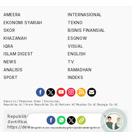
AMEERA
INTERNASIONAL
EKONOMI SYARIAH
TEKNO
SKOR
BISNIS FINANSIAL
KHAZANAH
ESGNOW
IQRA
VISUAL
ISLAM DIGEST
ENGLISH
NEWS
TV
ANALISIS
RAMADHAN
SPORT
INDEKS
About Us
|
Pedoman Siber
|
Disclaimer
Republika.id
|
Ihram.republika.co.id
|
Retizen.id
|
Rejabar.co.id
|
Rejogja.co.id
|
Republika telah diverifikasi oleh Dewan Pers
Sertifikat Nomor 1058/DP-Verifikasi/K/XII/2022
https://dewanpers.or.id/data/perusahaanpers