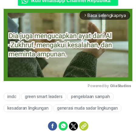
Ikuti Whatsapp Channel Republika
Baca selengkapnya
arrow_forward_ios
Powered by 
GliaStudios
imdc
green smart leaders
pengelolaan sampah
Mute
kesadaran lingkungan
generasi muda sadar lingkungan