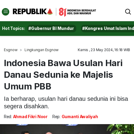
Hot Topics:
#Gubernur BI Mundur
#Kongres Umat Islam In
Esgnow
Lingkungan Esgnow
Kamis , 23 May 2024, 16:18 WIB
Indonesia Bawa Usulan Hari
Danau Sedunia ke Majelis
Umum PBB
Ia berharap, usulan hari danau sedunia ini bisa
segera disahkan.
Red:
Ahmad Fikri Noor
Rep:
Gumanti Awaliyah