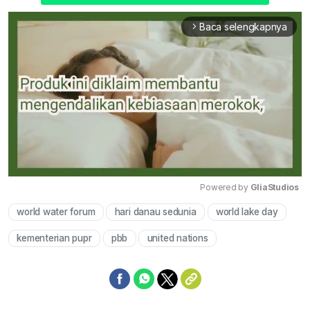
Baca selengkapnya
arrow_forward_ios
Powered by 
GliaStudios
world water forum
hari danau sedunia
world lake day
Mute
kementerian pupr
pbb
united nations