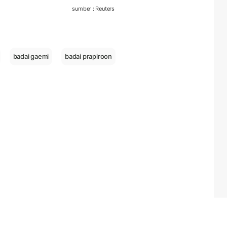
sumber : Reuters
badai gaemi
badai prapiroon