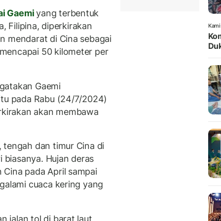
ai Gaemi
yang terbentuk
, Filipina, diperkirakan
Kami
Kom
n mendarat di Cina sebagai
Duk
mencapai 50 kilometer per
ngatakan Gaemi
itu pada Rabu (24/7/2024)
perkirakan akan membawa
 tengah dan timur Cina di
i biasanya. Hujan deras
 Cina pada April sampai
ngalami cuaca kering yang
alan tol di barat laut