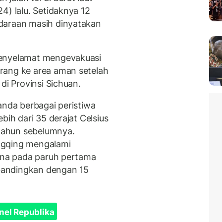
4) lalu. Setidaknya 12
daraan masih dinyatakan
penyelamat mengevakuasi
rang ke area aman setelah
di Provinsi Sichuan.
anda berbagai peristiwa
bih dari 35 derajat Celsius
-tahun sebelumnya.
ngqing mengalami
Cina pada paruh pertama
ibandingkan dengan 15
nel Republika