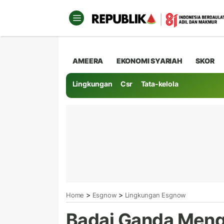
AMEERA
EKONOMI SYARIAH
SKOR
Lingkungan
Csr
Tata-kelola
>
>
Home
Esgnow
Lingkungan Esgnow
Badai Ganda Men