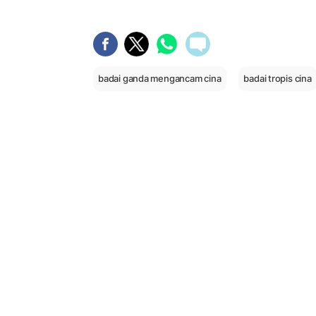
badai ganda mengancam cina
badai tropis cina