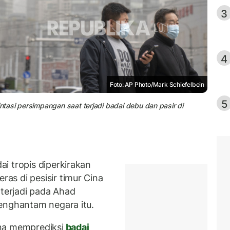
3
4
Foto: AP Photo/Mark Schiefelbein
5
tasi persimpangan saat terjadi badai debu dan pasir di
i tropis diperkirakan
s di pesisir timur Cina
 terjadi pada Ahad
enghantam negara itu.
na memprediksi
badai