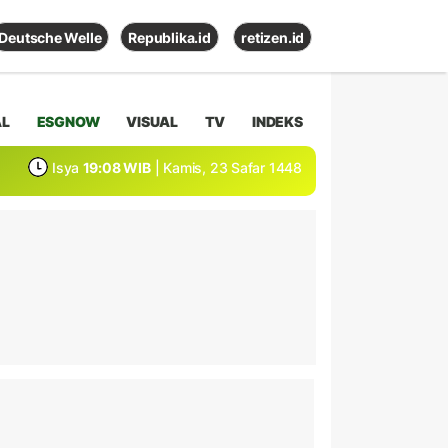
Deutsche Welle
Republika.id
retizen.id
AL
ESGNOW
VISUAL
TV
INDEKS
Isya
19:08 WIB
| Kamis, 23 Safar 1448