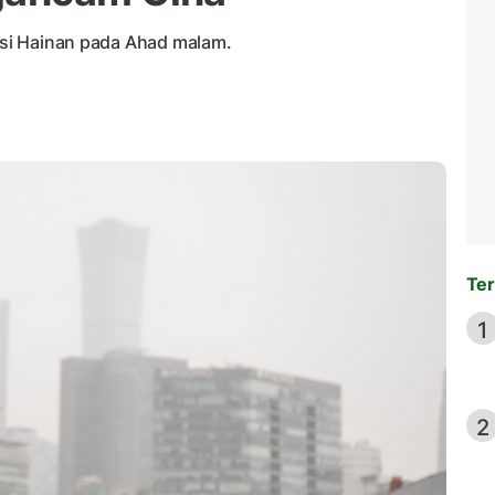
insi Hainan pada Ahad malam.
Ter
1
2