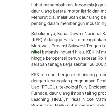
Luhut menambahkan, Indonesia juga 
daur ulang baterai motor listrik dan mob
Menurut dia, melakukan daur ulang b
penting dalam membangun industri hij
Sebelumnya, Ketua Dewan Nasional 
(KEK) Airlangga Hartarto mengataka
Morowali, Provinsi Sulawesi Tengah b
nikel
berbasis industri hijau. KEK ini me
hingga beroperasi penuh sebesar Rp 1
serapan tenaga kerja sekitar 136.000 
KEK tersebut bergerak di bidang prod
dengan keunggulan penggunaan Pemba
Uap (PTLGU), teknologi Fully Enclose
Furnace, daur ulang limbah tailing pro
Leaching (HPAL), hilirisasi Nickel Ma
Precipitate (MHP) untuk menjadi prekurs