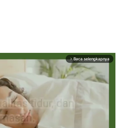
Baca selengkapnya
arrow_forward_ios