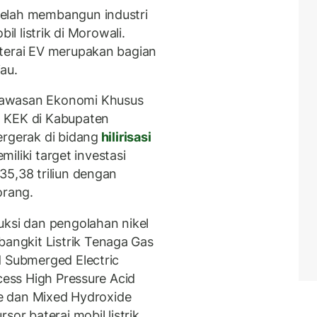
telah membangun industri
il listrik di Morowali.
aterai EV merupakan bagian
au.
Kawasan Ekonomi Khusus
n KEK di Kabupaten
ergerak di bidang
hilirisasi
miliki target investasi
35,38 triliun dengan
orang.
uksi dan pengolahan nikel
ngkit Listrik Tenaga Gas
d Submerged Electric
cess High Pressure Acid
tte dan Mixed Hydroxide
or baterai mobil listrik,