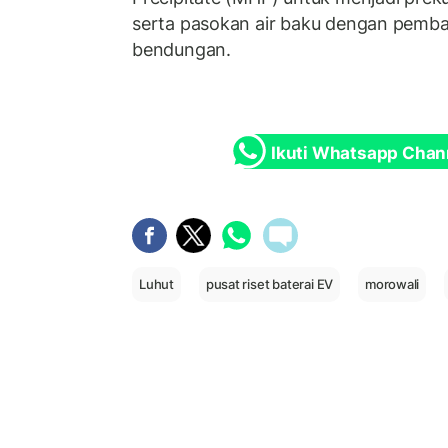
serta pasokan air baku dengan pem
bendungan.
Ikuti Whatsapp Chan
Luhut
pusat riset baterai EV
morowali