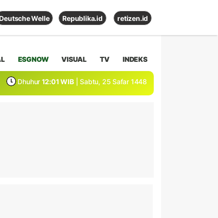
Deutsche Welle
Republika.id
retizen.id
AL
ESGNOW
VISUAL
TV
INDEKS
Dhuhur
12:01 WIB
| Sabtu, 25 Safar 1448