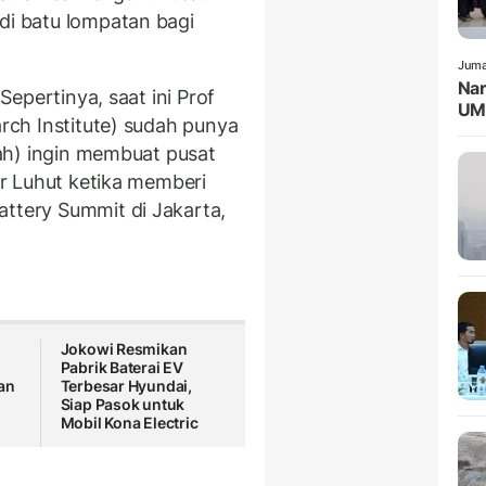
di batu lompatan bagi
Juma
Nar
 Sepertinya, saat ini Prof
UMK
arch Institute) sudah punya
ntah) ingin membuat pusat
jar Luhut ketika memberi
attery Summit di Jakarta,
Jokowi Resmikan
Pabrik Baterai EV
an
Terbesar Hyundai,
Siap Pasok untuk
Mobil Kona Electric