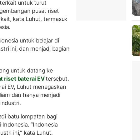
terkait untuk turut
ngembangan pusat riset
rkait, kata Luhut, termasuk
sia.
onesia untuk belajar di
tri ini, dan menjadi bagian
dang untuk datang ke
t riset baterai EV
tersebut.
erai EV, Luhut menegaskan
l diam dan hanya menjadi
ndustri.
jadi batu lompatan bagi
i Indonesia. “Indonesia
tri ini,” kata Luhut.