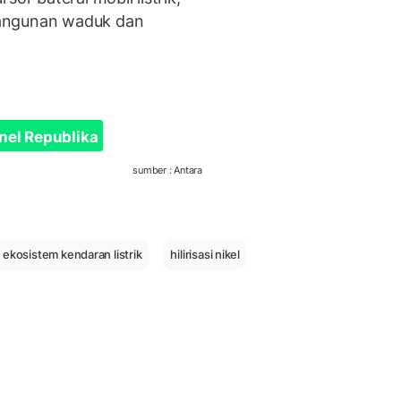
bangunan waduk dan
nel Republika
sumber : Antara
ekosistem kendaran listrik
hilirisasi nikel