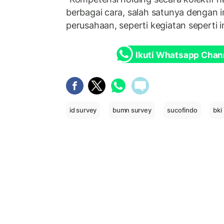
berbagai cara, salah satunya dengan in
perusahaan, seperti kegiatan seperti in
Ikuti Whatsapp Chan
id survey
bumn survey
sucofindo
bki