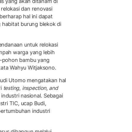
as yang akan ditanam di
relokasi dan renovasi
rharap hal ini dapat
habitat burung blekok di
endanaan untuk relokasi
pah warga yang lebih
hon-pohon bambu yang
 kata Wahyu Witjaksono.
udi Utomo mengatakan hal
ri
testing
,
inspection
,
and
ndustri nasional. Sebagai
tri TIC, ucap Budi,
ertumbuhan industri
arus dibangun melalui