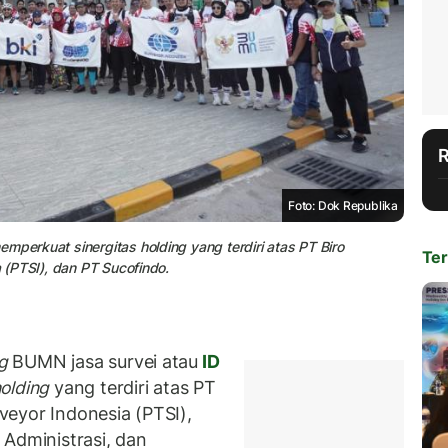
Foto: Dok Republika
mperkuat sinergitas holding yang terdiri atas PT Biro
Ter
a (PTSI), dan PT Sucofindo.
g
BUMN jasa survei atau
ID
olding
yang terdiri atas PT
rveyor Indonesia (PTSI),
 Administrasi, dan