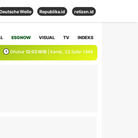
Deutsche Welle
Republika.id
retizen.id
AL
ESGNOW
VISUAL
TV
INDEKS
Dhuhur
12:02 WIB
| Kamis, 23 Safar 1448