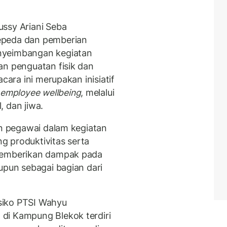
ssy Ariani Seba
epeda dan pemberian
nyeimbangan kegiatan
an penguatan fisik dan
cara ini merupakan inisiatif
g
employee wellbeing
, melalui
 dan jiwa.
an pegawai dalam kegiatan
g produktivitas serta
 memberikan dampak pada
upun sebagai bagian dari
siko PTSI Wahyu
di Kampung Blekok terdiri