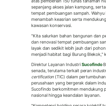
atas pemberian 150 tunas tanaman hi
sepanjang akses jalan kampung, serta 
tempat pembuangan sampah. Wahyu be
menambah keasrian serta mendukung 
kawasan konservasi.
"Kita salurkan bahan bangunan dan p
dan renovasi tempat pembuangan sam
layak dan sedikit lebih jauh dari po
menjadi habitat bagi Burung Blekok,"
Direktur Layanan Industri
Sucofindo
B
senada, terutama terkait peran indust
certification
(TIC) dalam pertumbuhan i
perusahaan yang bergerak dalam indus
Sucofindo berkomitmen mendukung p
nasional hingga keandalan layanan.
"Kompetensi holding secara kolektif h