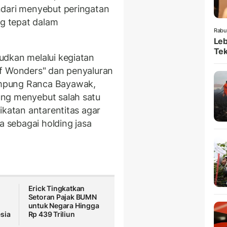
ndari menyebut peringatan
g tepat dalam
Rabu
Leb
Tek
udkan melalui kegiatan
of Wonders" dan penyaluran
mpung Ranca Bayawak,
ng menyebut salah satu
ikatan antarentitas agar
sebagai holding jasa
Erick Tingkatkan
Setoran Pajak BUMN
untuk Negara Hingga
sia
Rp 439 Triliun