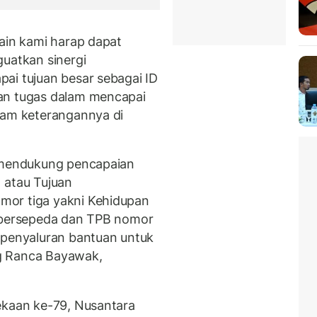
lain kami harap dapat
guatkan sinergi
ai tujuan besar sebagai ID
an tugas dalam mencapai
lam keterangannya di
a mendukung pencapaian
 atau Tujuan
mor tiga yakni Kehidupan
n bersepeda dan TPB nomor
 penyaluran bantuan untuk
g Ranca Bayawak,
ekaan ke-79, Nusantara