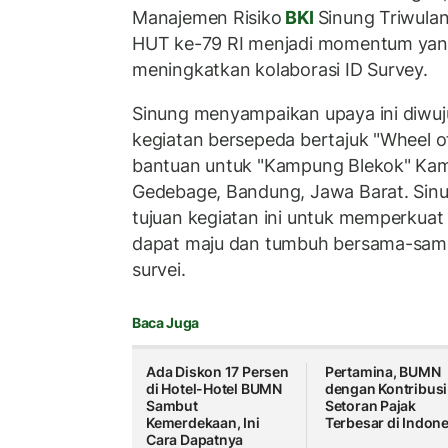
Manajemen Risiko
BKI
Sinung Triwula
HUT ke-79 RI menjadi momentum yan
meningkatkan kolaborasi ID Survey.
Sinung menyampaikan upaya ini diwuj
kegiatan bersepeda bertajuk "Wheel 
bantuan untuk "Kampung Blekok" Ka
Gedebage, Bandung, Jawa Barat. Sinu
tujuan kegiatan ini untuk memperkuat 
dapat maju dan tumbuh bersama-sama 
survei.
Baca Juga
Ada Diskon 17 Persen
Pertamina, BUMN
di Hotel-Hotel BUMN
dengan Kontribusi
Sambut
Setoran Pajak
Kemerdekaan, Ini
Terbesar di Indone
Cara Dapatnya