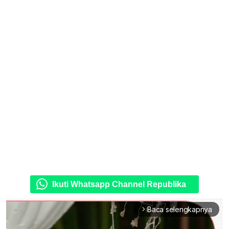
Ikuti Whatsapp Channel Republika
Baca selengkapnya
arrow_forward_ios