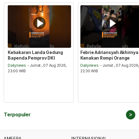
Kebakaran Landa Gedung
Febrie Adriansyah Akhirnya
Bapenda Pemprov DKI
Kenakan Rompi Orange
Dailynews
- Jumat , 07 Aug 2026,
Dailynews
- Jumat , 07 Aug 2026
23:00 WIB
22:30 WIB
>
Terpopuler
AMEERA
INTERNASIONAL