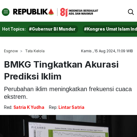
Hot Topics:
#Gubernur BI Mundur
#Kongres Umat Islam In
Esgnow
Tata Kelola
Kamis , 15 Aug 2024, 11:09 WIB
BMKG Tingkatkan Akurasi
Prediksi Iklim
Perubahan iklim meningkatkan frekuensi cuaca
ekstrem.
Red:
Satria K Yudha
Rep:
Lintar Satria