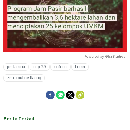
Powered by 
GliaStudios
pertamina
cop 29
unfccc
bumn
Mute
zero routine flaring
Berita Terkait