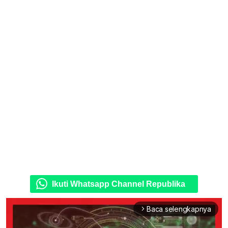
Ikuti Whatsapp Channel Republika
Baca selengkapnya
arrow_forward_ios