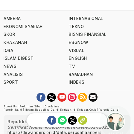
AMEERA
INTERNASIONAL
EKONOMI SYARIAH
TEKNO
SKOR
BISNIS FINANSIAL
KHAZANAH
ESGNOW
IQRA
VISUAL
ISLAM DIGEST
ENGLISH
NEWS
TV
ANALISIS
RAMADHAN
SPORT
INDEKS
About Us
|
Pedoman Siber
|
Disclaimer
Republika.id
|
Ihram.republika.co.id
|
Retizen.id
|
Rejabar.co.id
|
Rejogja.co.id
|
Republika telah diverifikasi oleh Dewan Pers
Sertifikat Nomor 1058/DP-Verifikasi/K/XII/2022
https://dewanpers.or.id/data/perusahaanpers
Ask me!