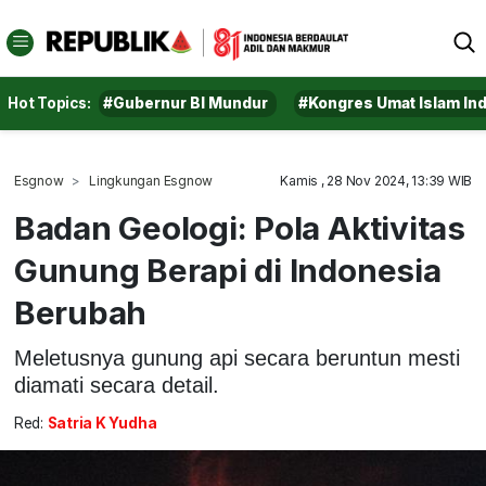
Hot Topics:
#Gubernur BI Mundur
#Kongres Umat Islam In
Esgnow
Lingkungan Esgnow
Kamis , 28 Nov 2024, 13:39 WIB
Badan Geologi: Pola Aktivitas
Gunung Berapi di Indonesia
Berubah
Meletusnya gunung api secara beruntun mesti
diamati secara detail.
Red:
Satria K Yudha