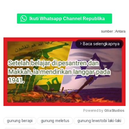
Ikuti Whatsapp Channel Republika
sumber : Antara
Baca selengkapnya
arrow_forward_ios
Powered by 
GliaStudios
gunung berapi
gunung meletus
gunung lewotobi laki-laki
Mute