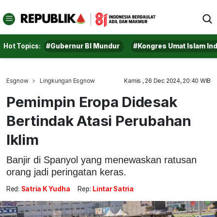
Hot Topics:
#Gubernur BI Mundur
#Kongres Umat Islam In
Esgnow
Lingkungan Esgnow
Kamis , 26 Dec 2024, 20:40 WIB
Pemimpin Eropa Didesak
Bertindak Atasi Perubahan
Iklim
Banjir di Spanyol yang menewaskan ratusan
orang jadi peringatan keras.
Red:
Satria K Yudha
Rep:
Lintar Satria