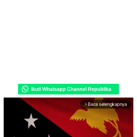
Ikuti Whatsapp Channel Republika
Baca selengkapnya
arrow_forward_ios