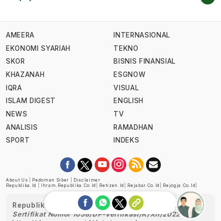
AMEERA
INTERNASIONAL
EKONOMI SYARIAH
TEKNO
SKOR
BISNIS FINANSIAL
KHAZANAH
ESGNOW
IQRA
VISUAL
ISLAM DIGEST
ENGLISH
NEWS
TV
ANALISIS
RAMADHAN
SPORT
INDEKS
About Us
|
Pedoman Siber
|
Disclaimer
Republika.id
|
Ihram.republika.co.id
|
Retizen.id
|
Rejabar.co.id
|
Rejogja.co.id
|
Republika telah diverifikasi oleh Dewan Pers
Sertifikat Nomor 1058/DP-Verifikasi/K/XII/2022