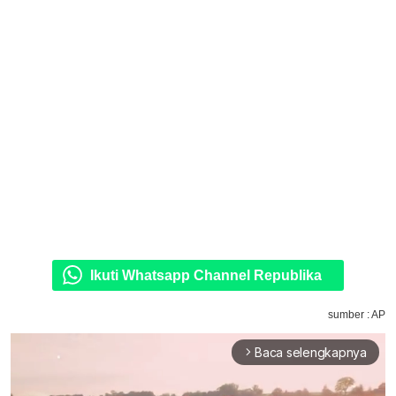
Ikuti Whatsapp Channel Republika
sumber : AP
Baca selengkapnya
arrow_forward_ios