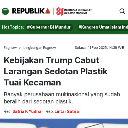
Hot Topics:
#Gubernur BI Mundur
#Kongres Umat Islam In
Esgnow
Lingkungan Esgnow
Selasa , 11 Feb 2025, 14:39 WIB
Kebijakan Trump Cabut
Larangan Sedotan Plastik
Tuai Kecaman
Banyak perusahaan multinasional yang sudah
beralih dari sedotan plastik.
Red:
Satria K Yudha
Rep:
Lintar Satria