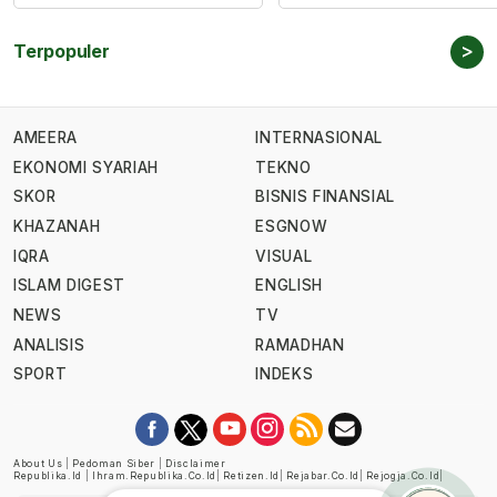
>
Terpopuler
AMEERA
INTERNASIONAL
EKONOMI SYARIAH
TEKNO
SKOR
BISNIS FINANSIAL
KHAZANAH
ESGNOW
IQRA
VISUAL
ISLAM DIGEST
ENGLISH
NEWS
TV
ANALISIS
RAMADHAN
SPORT
INDEKS
About Us
|
Pedoman Siber
|
Disclaimer
Republika.id
|
Ihram.republika.co.id
|
Retizen.id
|
Rejabar.co.id
|
Rejogja.co.id
|