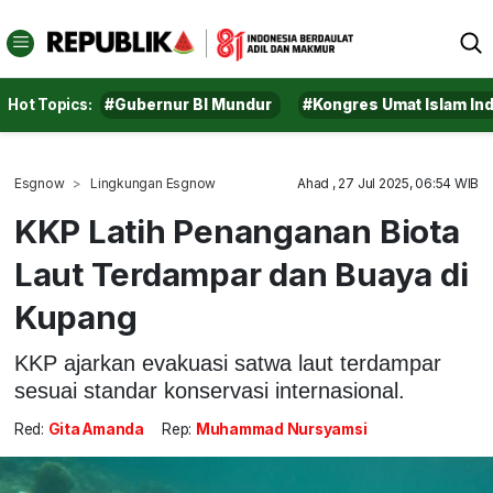
Hot Topics:
#Gubernur BI Mundur
#Kongres Umat Islam In
Esgnow
Lingkungan Esgnow
Ahad , 27 Jul 2025, 06:54 WIB
KKP Latih Penanganan Biota
Laut Terdampar dan Buaya di
Kupang
KKP ajarkan evakuasi satwa laut terdampar
sesuai standar konservasi internasional.
Red:
Gita Amanda
Rep:
Muhammad Nursyamsi