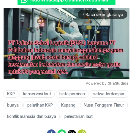
Baca selengkapnya
arrow_forward_ios
Powered by 
GliaStudios
KKP
konservasi laut
biota perairan
satwa terdampar
Mute
buaya
pelatihan KKP
Kupang
Nusa Tenggara Timur
konflik manusia dan buaya
pelestarian laut