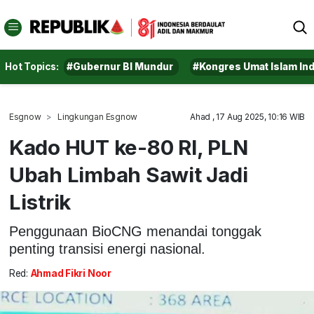
Hot Topics:
#Gubernur BI Mundur
#Kongres Umat Islam In
Esgnow
Lingkungan Esgnow
Ahad , 17 Aug 2025, 10:16 WIB
Kado HUT ke-80 RI, PLN
Ubah Limbah Sawit Jadi
Listrik
Penggunaan BioCNG menandai tonggak
penting transisi energi nasional.
Red:
Ahmad Fikri Noor