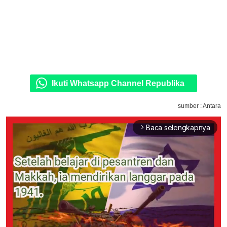
Ikuti Whatsapp Channel Republika
sumber : Antara
Baca selengkapnya
arrow_forward_ios