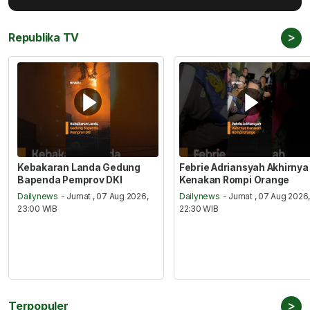
>
Republika TV
Kebakaran Landa Gedung
Febrie Adriansyah Akhirnya
Bapenda Pemprov DKI
Kenakan Rompi Orange
Dailynews
- Jumat , 07 Aug 2026,
Dailynews
- Jumat , 07 Aug 2026
23:00 WIB
22:30 WIB
>
Terpopuler