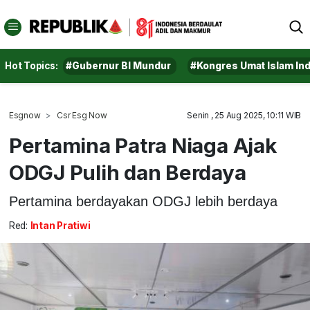
Hot Topics:
#Gubernur BI Mundur
#Kongres Umat Islam In
Esgnow
Csr Esg Now
Senin , 25 Aug 2025, 10:11 WIB
Pertamina Patra Niaga Ajak
ODGJ Pulih dan Berdaya
Pertamina berdayakan ODGJ lebih berdaya
Red:
Intan Pratiwi