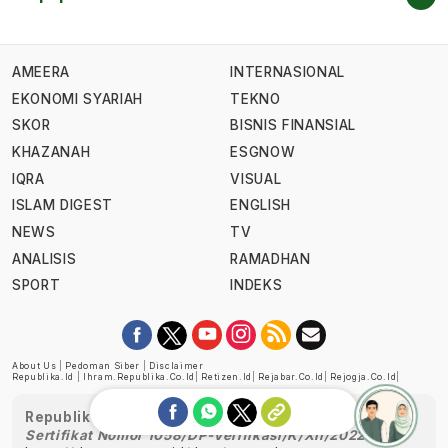
AMEERA
INTERNASIONAL
EKONOMI SYARIAH
TEKNO
SKOR
BISNIS FINANSIAL
KHAZANAH
ESGNOW
IQRA
VISUAL
ISLAM DIGEST
ENGLISH
NEWS
TV
ANALISIS
RAMADHAN
SPORT
INDEKS
About Us
|
Pedoman Siber
|
Disclaimer
Republika.id
|
Ihram.republika.co.id
|
Retizen.id
|
Rejabar.co.id
|
Rejogja.co.id
|
Republika telah diverifikasi oleh Dewan Pers
Sertifikat Nomor 1058/DP-Verifikasi/K/XII/2022