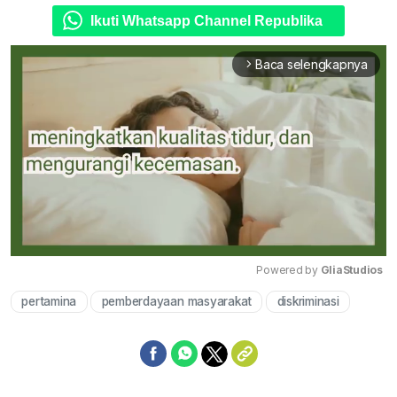
Ikuti Whatsapp Channel Republika
Baca selengkapnya
arrow_forward_ios
Powered by 
GliaStudios
pertamina
pemberdayaan masyarakat
diskriminasi
Mute