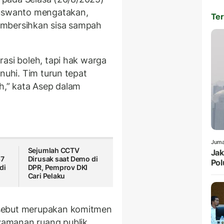
Kuswanto mengatakan,
Ter
embersihkan sisa sampah
asi boleh, tapi hak warga
nuhi. Tim turun tepat
h,” kata Asep dalam
Juma
Sejumlah CCTV
Jak
37
Dirusak saat Demo di
Pol
di
DPR, Pemprov DKI
Cari Pelaku
rsebut merupakan komitmen
amanan ruang publik.