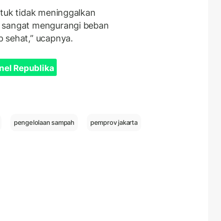
ntuk tidak meninggalkan
n sangat mengurangi beban
 sehat,” ucapnya.
nel Republika
pengelolaan sampah
pemprov jakarta