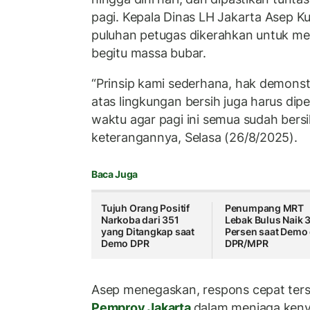
pagi. Kepala Dinas LH Jakarta Asep 
puluhan petugas dikerahkan untuk m
begitu massa bubar.
“Prinsip kami sederhana, hak demonstr
atas lingkungan bersih juga harus dipe
waktu agar pagi ini semua sudah bersi
keterangannya, Selasa (26/8/2025).
Baca Juga
Tujuh Orang Positif
Penumpang MRT
Narkoba dari 351
Lebak Bulus Naik 
yang Ditangkap saat
Persen saat Demo 
Demo DPR
DPR/MPR
Asep menegaskan, respons cepat te
Pemprov Jakarta
dalam menjaga keny