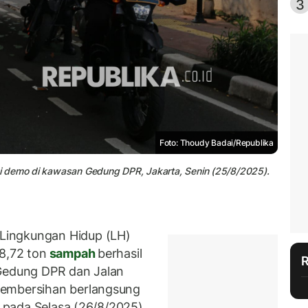
3
Foto: Thoudy Badai/Republika
i demo di kawasan Gedung DPR, Jakarta, Senin (25/8/2025).
Lingkungan Hidup (LH)
8,72 ton
sampah
berhasil
 Gedung DPR dan Jalan
Pembersihan berlangsung
s pada Selasa (26/8/2025)