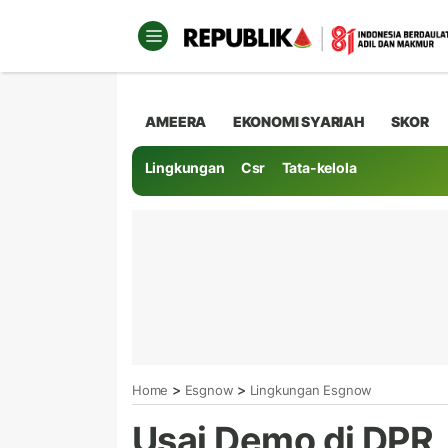
AMEERA
EKONOMI SYARIAH
SKOR
Lingkungan
Csr
Tata-kelola
>
>
Home
Esgnow
Lingkungan Esgnow
Usai Demo di DPR,