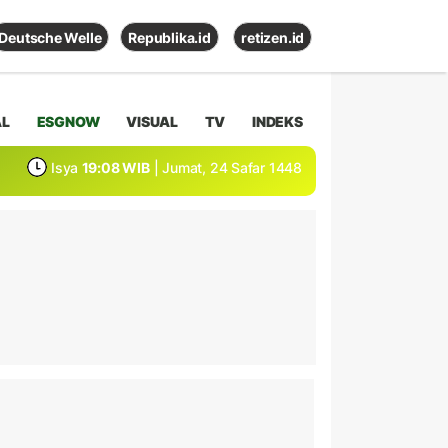
Deutsche Welle
Republika.id
retizen.id
AL
ESGNOW
VISUAL
TV
INDEKS
Isya
19:08 WIB
| Jumat, 24 Safar 1448