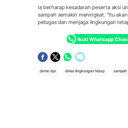
Ia berharap kesadaran peserta aksi u
sampah semakin meningkat. “Itu aka
petugas dan menjaga lingkungan tetap
Ikuti Whatsapp Chan
demo dpr
dinas lingkungan hidup
sampah