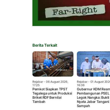
Berita Terkait
Rejabar
- 06 August 2026,
Rejabar
- 01 August 202
17:25
16:36
Pemkot Siapkan TPST
Gubernur KDM Resm
Tegalega untuk Produksi
Pembangunan PSEL
Briket RDF Bernilai
Legok Nangka: Bukti
Tambah
Nyata Jabar Tangani
Sampah