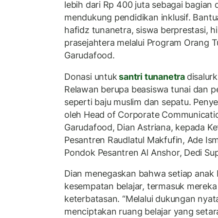
lebih dari Rp 400 juta sebagai bagian
mendukung pendidikan inklusif. Bantu
hafidz tunanetra, siswa berprestasi, 
prasejahtera melalui Program Orang 
Garudafood.
Donasi untuk
santri tunanetra
disalur
Relawan berupa beasiswa tunai dan p
seperti baju muslim dan sepatu. Penye
oleh Head of Corporate Communicatio
Garudafood, Dian Astriana, kepada K
Pesantren Raudlatul Makfufin, Ade Is
Pondok Pesantren Al Anshor, Dedi Sup
Dian menegaskan bahwa setiap anak
kesempatan belajar, termasuk mereka
keterbatasan. “Melalui dukungan nyata
menciptakan ruang belajar yang setara