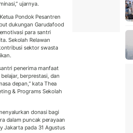
nasi,” ujarnya.
. Ketua Pondok Pesantren
yebut dukungan Garudafood
motivasi para santri
ita. Sekolah Relawan
kontribusi sektor swasta
ikan.
santri penerima manfaat
belajar, berprestasi, dan
masa depan,” kata Thea
eting & Programs Sekolah
menyalurkan donasi bagi
era dalam puncak perayaan
y Jakarta pada 31 Agustus