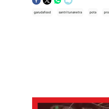
garudafood
santri tunanetra
pota
pro