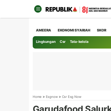
AMEERA
EKONOMI SYARIAH
SKOR
Lingkungan
Csr
Tata-kelola
>
>
Home
Esgnow
Csr Esg Now
Garudafood Salurk