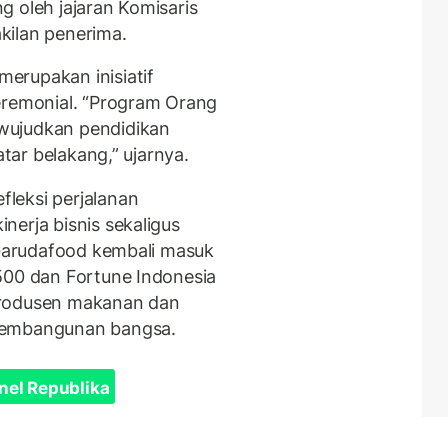
g oleh jajaran Komisaris
kilan penerima.
erupakan inisiatif
eremonial. “Program Orang
wujudkan pendidikan
atar belakang,” ujarnya.
leksi perjalanan
nerja bisnis sekaligus
, Garudafood kembali masuk
500 dan Fortune Indonesia
produsen makanan dan
pembangunan bangsa.
nel Republika