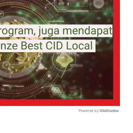
Powered by 
GliaStudios
Mute