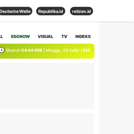
Deutsche Welle
Republika.id
retizen.id
AL
ESGNOW
VISUAL
TV
INDEKS
Shubuh
04:44 WIB
| Minggu, 26 Safar 1448