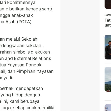
 dari komitmennya
an diberikan kepada santri
hingga anak-anak
Sabt
Tat
Tua Asuh (POTA)
unt
kan melalui Sekolah
erlengkapan sekolah,
rahan simbolis dilakukan
n and External Relations
etua Yayasan Pondok
mail, dan Pimpinan Yayasan
riyadi.
 berhak mendapatkan
 yang hidup dengan
 ini, kami berupaya
 agar setiap anak memiliki