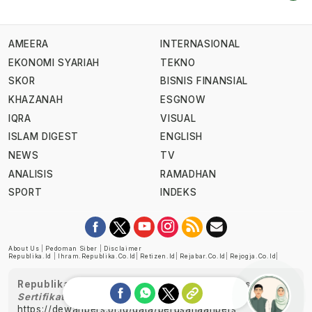
AMEERA
INTERNASIONAL
EKONOMI SYARIAH
TEKNO
SKOR
BISNIS FINANSIAL
KHAZANAH
ESGNOW
IQRA
VISUAL
ISLAM DIGEST
ENGLISH
NEWS
TV
ANALISIS
RAMADHAN
SPORT
INDEKS
About Us
|
Pedoman Siber
|
Disclaimer
Republika.id
|
Ihram.republika.co.id
|
Retizen.id
|
Rejabar.co.id
|
Rejogja.co.id
|
Republika telah diverifikasi oleh Dewan Pers
Sertifikat Nomor 1058/DP-Verifikasi/K/XII/2022
https://dewanpers.or.id/data/perusahaanpers