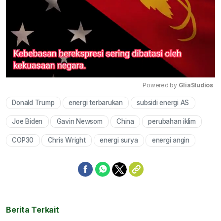
Powered by 
GliaStudios
Donald Trump
energi terbarukan
subsidi energi AS
Mute
Joe Biden
Gavin Newsom
China
perubahan iklim
COP30
Chris Wright
energi surya
energi angin
Berita Terkait