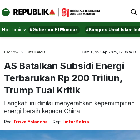
Hot Topics:
#Gubernur BI Mundur
#Kongres Umat Islam In
Esgnow
Tata Kelola
Kamis , 25 Sep 2025, 12:36 WIB
AS Batalkan Subsidi Energi
Terbarukan Rp 200 Triliun,
Trump Tuai Kritik
Langkah ini dinilai menyerahkan kepemimpinan
energi bersih kepada China.
Red:
Friska Yolandha
Rep:
Lintar Satria