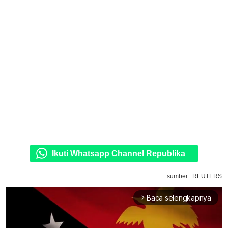
Ikuti Whatsapp Channel Republika
sumber : REUTERS
Baca selengkapnya
arrow_forward_ios