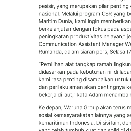
pesisir, yang merupakan pilar penting
nasional. Melalui program CSR yang b
Maritim Dunia, kami ingin memberika
berkelanjutan dengan fokus pada asp
peningkatan produktivitas nelayan,” j
Communication Assistant Manager W
Rumanda, dalam siaran pers, Selasa (
“Pemilihan alat tangkap ramah lingku
didasarkan pada kebutuhan riil di lap
kami rasa penting disampaikan untuk
dan perilaku aman akan pentingnya k
bekerja di laut," kata Adam menamba
Ke depan, Waruna Group akan terus me
sosial kemasyarakatan lainnya yang se
kemaritiman Indonesia. Di sisi lain, d
yang telah tumbuh kuat dan solid di d