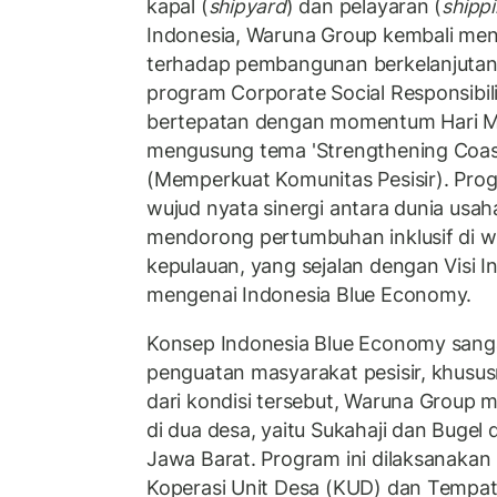
kapal (
shipyard
) dan pelayaran (
shipp
Indonesia, Waruna Group kembali m
terhadap pembangunan berkelanjuta
program Corporate Social Responsibil
bertepatan dengan momentum Hari Ma
mengusung tema 'Strengthening Coas
(Memperkuat Komunitas Pesisir). Pro
wujud nyata sinergi antara dunia usa
mendorong pertumbuhan inklusif di wi
kepulauan, yang sejalan dengan Visi 
mengenai Indonesia Blue Economy.
Konsep Indonesia Blue Economy sang
penguatan masyarakat pesisir, khusu
dari kondisi tersebut, Waruna Grou
di dua desa, yaitu Sukahaji dan Bugel
Jawa Barat. Program ini dilaksanakan 
Koperasi Unit Desa (KUD) dan Tempat 