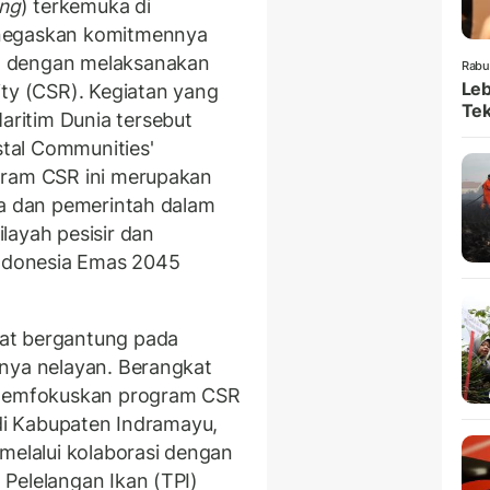
ing
) terkemuka di
enegaskan komitmennya
n dengan melaksanakan
Rabu
Leb
ity (CSR). Kegiatan yang
Tek
ritim Dunia tersebut
tal Communities'
gram CSR ini merupakan
ha dan pemerintah dalam
layah pesisir dan
Indonesia Emas 2045
at bergantung pada
snya nelayan. Berangkat
p memfokuskan program CSR
 di Kabupaten Indramayu,
melalui kolaborasi dengan
Pelelangan Ikan (TPI)