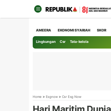
AMEERA
EKONOMI SYARIAH
SKOR
Lingkungan
Csr
Tata-kelola
>
>
Home
Esgnow
Csr Esg Now
Hari Maritim Duni