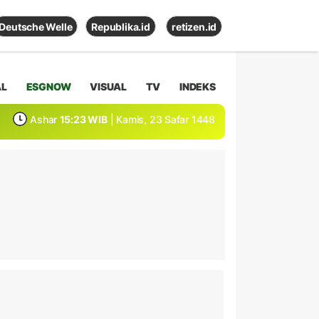
Deutsche Welle
Republika.id
retizen.id
AL
ESGNOW
VISUAL
TV
INDEKS
Ashar
15:23 WIB
| Kamis, 23 Safar 1448