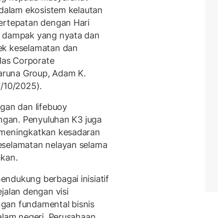
 dalam ekosistem kelautan
ertepatan dengan Hari
n dampak yang nyata dan
ek keselamatan dan
elas Corporate
aruna Group, Adam K.
7/10/2025).
ngan dan lifebuoy
angan. Penyuluhan K3 juga
 meningkatkan kesadaran
eselamatan nelayan selama
hkan.
ndukung berbagai inisiatif
jalan dengan visi
engan fundamental bisnis
alam negeri, Perusahaan