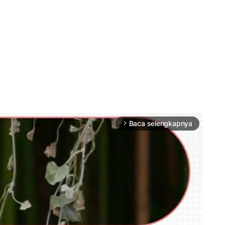
Baca selengkapnya
arrow_forward_ios