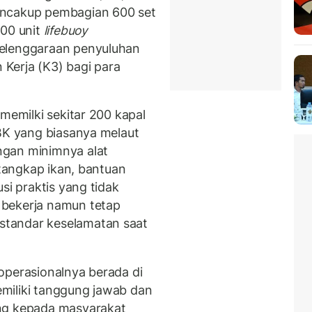
encakup pembagian 600 set
200 unit
lifebuoy
yelenggaraan penyuluhan
Kerja (K3) bagi para
 memilki sekitar 200 kapal
ABK yang biasanya melaut
ngan minimnya alat
 tangkap ikan, bantuan
si praktis yang tidak
 bekerja namun tetap
tandar keselamatan saat
operasionalnya berada di
miliki tanggung jawab dan
ng kepada masyarakat