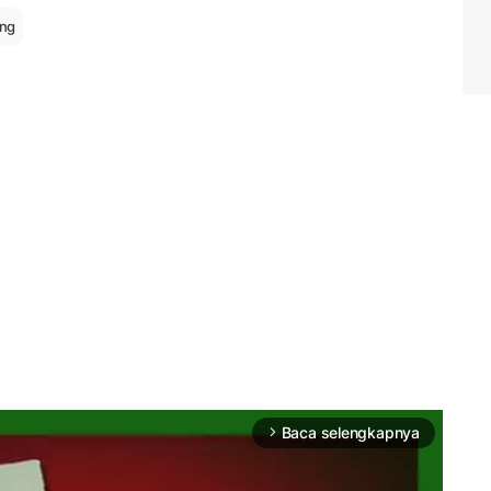
ng
Baca selengkapnya
arrow_forward_ios