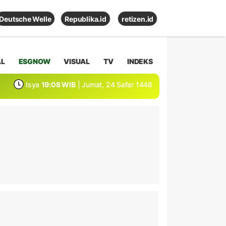
Deutsche Welle
Republika.id
retizen.id
AL
ESGNOW
VISUAL
TV
INDEKS
Isya
19:08 WIB
| Jumat, 24 Safar 1448