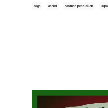
sdgs
asabri
bantuan pendidikan
kupa