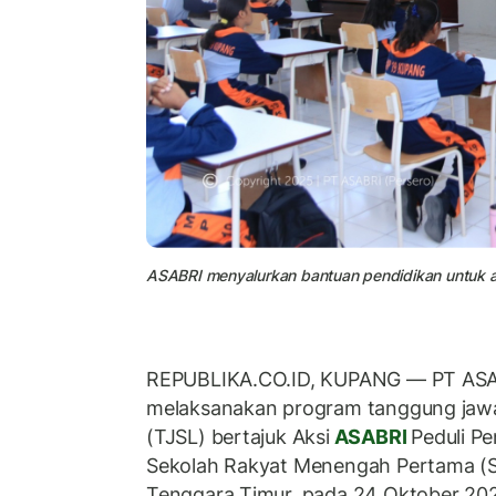
ASABRI menyalurkan bantuan pendidikan untuk a
REPUBLIKA.CO.ID,
KUPANG — PT ASAB
melaksanakan program tanggung jawa
(TJSL) bertajuk
Aksi
ASABRI
Peduli P
Sekolah Rakyat Menengah Pertama (
Tenggara Timur, pada 24 Oktober 202