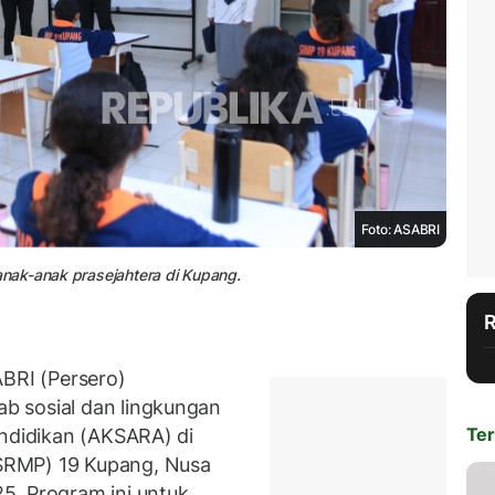
Foto: ASABRI
nak-anak prasejahtera di Kupang.
RI (Persero)
b sosial dan lingkungan
Ter
endidikan (AKSARA)
di
SRMP) 19 Kupang, Nusa
5. Program ini untuk