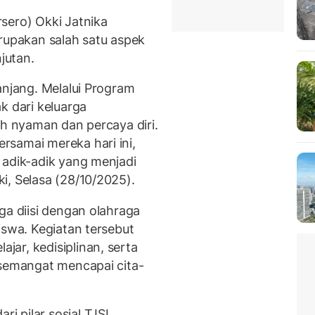
sero) Okki Jatnika
upakan salah satu aspek
jutan.
anjang. Melalui Program
 dari keluarga
ih nyaman dan percaya diri.
samai mereka hari ini,
 adik-adik yang menjadi
i, Selasa (28/10/2025).
ga diisi dengan olahraga
iswa. Kegiatan tersebut
ar, kedisiplinan, serta
rsemangat mencapai cita-
i pilar sosial TJSL