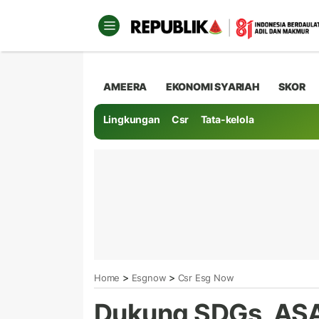
AMEERA
EKONOMI SYARIAH
SKOR
Lingkungan
Csr
Tata-kelola
>
>
Home
Esgnow
Csr Esg Now
Dukung SDGs, ASA