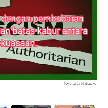
Powered by 
GliaStudios
Mute