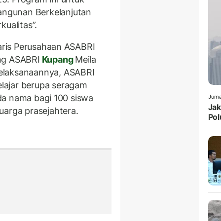
ngunan Berkelanjutan
kualitas”.
taris Perusahaan ASABRI
ng ASABRI
Kupang
Meila
elaksanaannya, ASABRI
lajar berupa seragam
anda nama bagi 100 siswa
Juma
Jak
uarga prasejahtera.
Pol