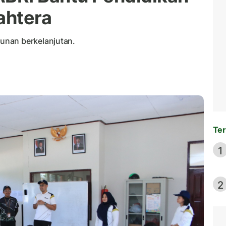
ahtera
unan berkelanjutan.
a
Ter
1
2