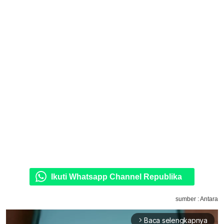
Ikuti Whatsapp Channel Republika
sumber : Antara
Baca selengkapnya
arrow_forward_ios