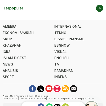
>
Terpopuler
AMEERA
INTERNASIONAL
EKONOMI SYARIAH
TEKNO
SKOR
BISNIS FINANSIAL
KHAZANAH
ESGNOW
IQRA
VISUAL
ISLAM DIGEST
ENGLISH
NEWS
TV
ANALISIS
RAMADHAN
SPORT
INDEKS
About Us
|
Pedoman Siber
|
Disclaimer
Republika.id
|
Ihram.republika.co.id
|
Retizen.id
|
Rejabar.co.id
|
Rejogja.co.id
|