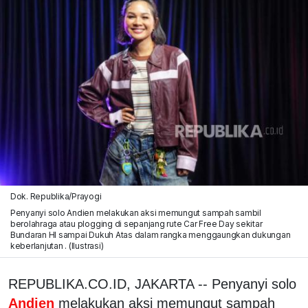
Dok. Republika/Prayogi
Penyanyi solo Andien melakukan aksi memungut sampah sambil
berolahraga atau plogging di sepanjang rute Car Free Day sekitar
Bundaran HI sampai Dukuh Atas dalam rangka menggaungkan dukungan
keberlanjutan . (Ilustrasi)
REPUBLIKA.CO.ID, JAKARTA -- Penyanyi solo
Andien
melakukan aksi memungut sampah