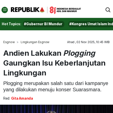
Hot Topics:
#Gubernur BI Mundur
#Kongres Umat Islam In
Esgnow
Lingkungan Esgnow
Ahad , 02 Nov 2025, 10:45 WIB
Andien Lakukan
Plogging
Gaungkan Isu Keberlanjutan
Lingkungan
Plogging merupakan salah satu dari kampanye
yang dilakukan menuju konser Suarasmara.
Red:
Gita Amanda