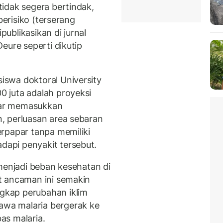
idak segera bertindak,
berisiko (terserang
publikasikan di jurnal
Deure seperti dikutip
swa doktoral University
 juta adalah proyeksi
liar memasukkan
, perluasan area sebaran
rpapar tanpa memiliki
api penyakit tersebut.
menjadi beban kesehatan di
t ancaman ini semakin
kap perubahan iklim
wa malaria bergerak ke
as malaria.