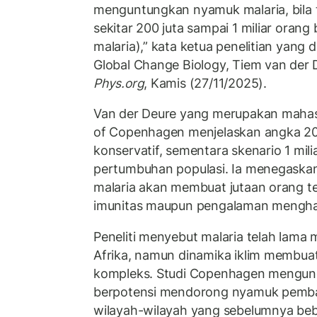
menguntungkan nyamuk malaria, bila t
sekitar 200 juta sampai 1 miliar orang 
malaria),” kata ketua penelitian yang di
Global Change Biology
, Tiem van der 
Phys.org
, Kamis (27/11/2025).
Van der Deure yang merupakan mahasi
of Copenhagen menjelaskan angka 200
konservatif, sementara skenario 1 mi
pertumbuhan populasi. Ia menegaskan
malaria akan membuat jutaan orang te
imunitas maupun pengalaman menghad
Peneliti menyebut malaria telah lama 
Afrika, namun dinamika iklim membua
kompleks. Studi Copenhagen mengung
berpotensi mendorong nyamuk pemba
wilayah-wilayah yang sebelumnya beb