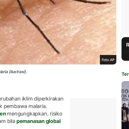
Foto: AP
ia (ilustrasi).
Ter
bahan iklim diperkirakan
k pembawa malaria.
gen
mengungkapkan, risiko
am bila
pemanasan global