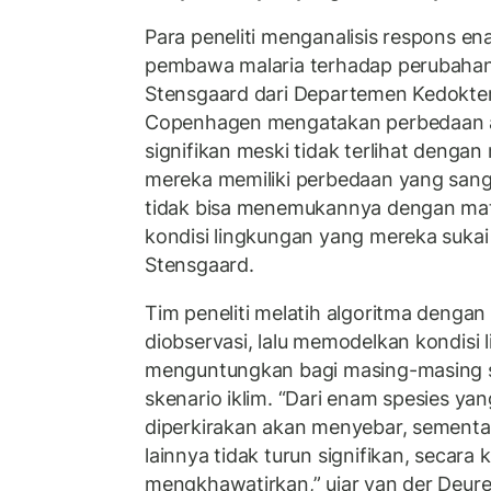
Para peneliti menganalisis respons e
pembawa malaria terhadap perubahan 
Stensgaard dari Departemen Kedokter
Copenhagen mengatakan perbedaan 
signifikan meski tidak terlihat denga
mereka memiliki perbedaan yang sang
tidak bisa menemukannya dengan mata
kondisi lingkungan yang mereka sukai 
Stensgaard.
Tim peneliti melatih algoritma denga
diobservasi, lalu memodelkan kondisi 
menguntungkan bagi masing-masing s
skenario iklim. “Dari enam spesies yang 
diperkirakan akan menyebar, sementar
lainnya tidak turun signifikan, secara 
mengkhawatirkan,” ujar van der Deure