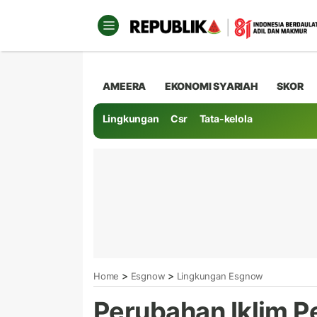
AMEERA
EKONOMI SYARIAH
SKOR
Lingkungan
Csr
Tata-kelola
>
>
Home
Esgnow
Lingkungan Esgnow
Perubahan Iklim P