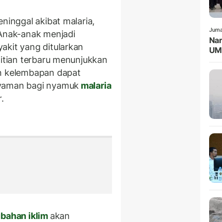
ninggal akibat malaria,
Juma
 Anak-anak menjadi
Nar
akit yang ditularkan
UMK
litian terbaru menunjukkan
an kelembapan dapat
nyaman bagi nyamuk
malaria
.
bahan iklim
akan