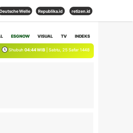
Deutsche Welle
Republika.id
retizen.id
AL
ESGNOW
VISUAL
TV
INDEKS
Shubuh
04:44 WIB
| Sabtu, 25 Safar 1448