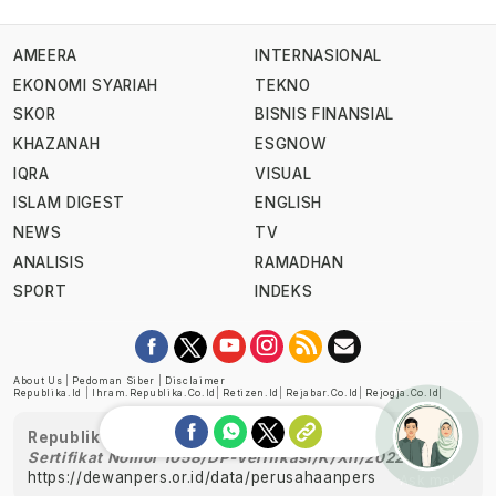
AMEERA
INTERNASIONAL
EKONOMI SYARIAH
TEKNO
SKOR
BISNIS FINANSIAL
KHAZANAH
ESGNOW
IQRA
VISUAL
ISLAM DIGEST
ENGLISH
NEWS
TV
ANALISIS
RAMADHAN
SPORT
INDEKS
About Us
|
Pedoman Siber
|
Disclaimer
Republika.id
|
Ihram.republika.co.id
|
Retizen.id
|
Rejabar.co.id
|
Rejogja.co.id
|
Republika telah diverifikasi oleh Dewan Pers
Sertifikat Nomor 1058/DP-Verifikasi/K/XII/2022
https://dewanpers.or.id/data/perusahaanpers
Ask me!