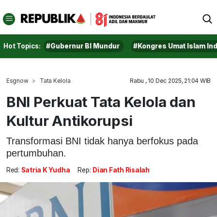
Hot Topics:
#Gubernur BI Mundur
#Kongres Umat Islam In
Esgnow
Tata Kelola
Rabu , 10 Dec 2025, 21:04 WIB
BNI Perkuat Tata Kelola dan
Kultur Antikorupsi
Transformasi BNI tidak hanya berfokus pada
pertumbuhan.
Red:
Satria K Yudha
Rep:
Dian Fath Risalah