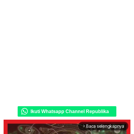
Ikuti Whatsapp Channel Republika
Baca selengkapnya
arrow_forward_ios