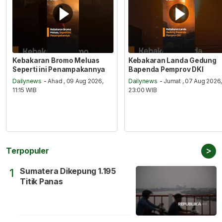
Kebakaran Bromo Meluas
Kebakaran Landa Gedung
Seperti ini Penampakannya
Bapenda Pemprov DKI
Dailynews
- Ahad , 09 Aug 2026,
Dailynews
- Jumat , 07 Aug 2026
11:15 WIB
23:00 WIB
>
Terpopuler
Sumatera Dikepung 1.195
1
Titik Panas