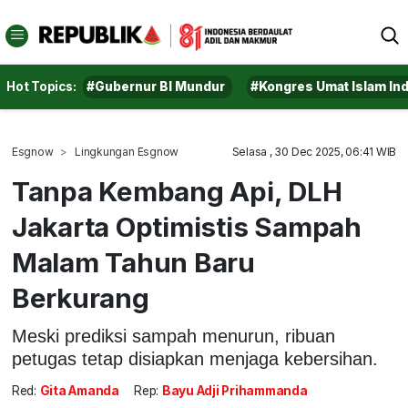
Hot Topics:
#Gubernur BI Mundur
#Kongres Umat Islam In
Esgnow
Lingkungan Esgnow
Selasa , 30 Dec 2025, 06:41 WIB
Tanpa Kembang Api, DLH
Jakarta Optimistis Sampah
Malam Tahun Baru
Berkurang
Meski prediksi sampah menurun, ribuan
petugas tetap disiapkan menjaga kebersihan.
Red:
Gita Amanda
Rep:
Bayu Adji Prihammanda