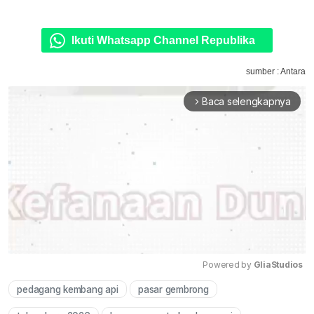
Ikuti Whatsapp Channel Republika
sumber : Antara
Baca selengkapnya
arrow_forward_ios
Powered by 
GliaStudios
pedagang kembang api
pasar gembrong
Mute