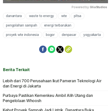
Powered by 
GliaStudios
danantara
waste to energy
wte
pltsa
Mute
pengolahan sampah
energi terbarukan
proyek wte indonesia
bogor
denpasar
yogyakarta
Berita Terkait
Lebih dari 700 Perusahaan Ikut Pameran Teknologi Air
dan Energi di Jakarta
Purbaya Pastikan Kemenkeu Ambil Alih Utang dan
Pengelolaan Whoosh
Kebut Proyek Sampah Jadi Listrik, Danantara Buka