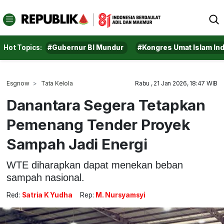
Hot Topics:
#Gubernur BI Mundur
#Kongres Umat Islam In
Esgnow
Tata Kelola
Rabu , 21 Jan 2026, 18:47 WIB
Danantara Segera Tetapkan
Pemenang Tender Proyek
Sampah Jadi Energi
WTE diharapkan dapat menekan beban
sampah nasional.
Red:
Satria K Yudha
Rep:
M. Nursyamsyi