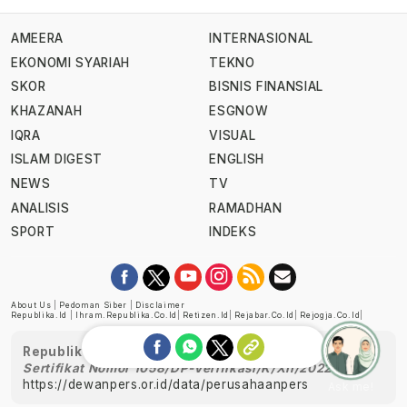
AMEERA
INTERNASIONAL
EKONOMI SYARIAH
TEKNO
SKOR
BISNIS FINANSIAL
KHAZANAH
ESGNOW
IQRA
VISUAL
ISLAM DIGEST
ENGLISH
NEWS
TV
ANALISIS
RAMADHAN
SPORT
INDEKS
About Us
|
Pedoman Siber
|
Disclaimer
Republika.id
|
Ihram.republika.co.id
|
Retizen.id
|
Rejabar.co.id
|
Rejogja.co.id
|
Republika telah diverifikasi oleh Dewan Pers
Sertifikat Nomor 1058/DP-Verifikasi/K/XII/2022
https://dewanpers.or.id/data/perusahaanpers
Ask me!