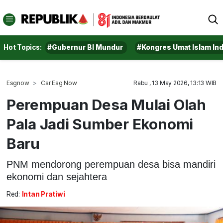
Hot Topics:
#Gubernur BI Mundur
#Kongres Umat Islam In
Esgnow
Csr Esg Now
Rabu , 13 May 2026, 13:13 WIB
Perempuan Desa Mulai Olah
Pala Jadi Sumber Ekonomi
Baru
PNM mendorong perempuan desa bisa mandiri
ekonomi dan sejahtera
Red:
Intan Pratiwi