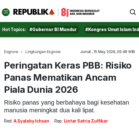
Hot Topics:
#Gubernur BI Mundur
#Kongres Umat Islam In
Esgnow
Lingkungan Esgnow
Jumat , 15 May 2026, 05:48 WIB
Peringatan Keras PBB: Risiko
Panas Mematikan Ancam
Piala Dunia 2026
Risiko panas yang berbahaya bagi kesehatan
manusia meningkat dua kali lipat.
Red:
A.Syalaby Ichsan
Rep:
Lintar Satria Zulfikar