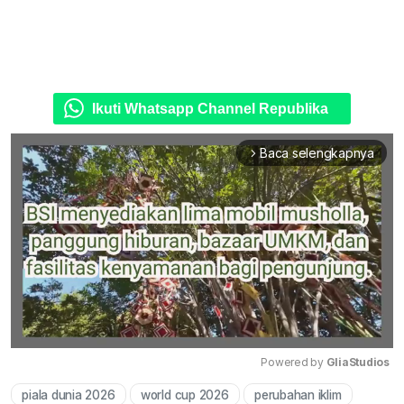
Ikuti Whatsapp Channel Republika
Baca selengkapnya
arrow_forward_ios
Powered by 
GliaStudios
piala dunia 2026
world cup 2026
perubahan iklim
Mute