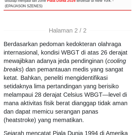
disulap menjadi fan zone
Piala Dunia 2026
terbesar di New York. -
(EPA/JASON SZENES)
Halaman 2 / 2
Berdasarkan pedoman kedokteran olahraga
internasional, kondisi WBGT di atas 26 derajat
mewajibkan adanya jeda pendinginan (
cooling
breaks
) dan pemantauan medis yang sangat
ketat. Bahkan, peneliti mengidentifikasi
setidaknya lima pertandingan yang berisiko
melampaui 28 derajat Celsius WBGT—level di
mana aktivitas fisik berat dianggap tidak aman
dan dapat memicu serangan panas
(heatstroke) yang mematikan.
Sejarah mencatat Piala Dunia 1994 di Amerika