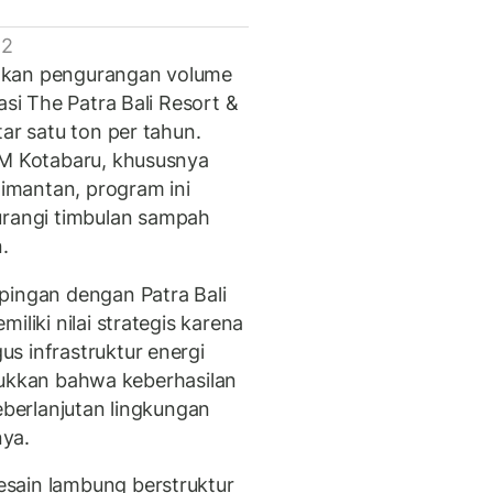
 2
tkan pengurangan volume
asi The Patra Bali Resort &
ar satu ton per tahun.
BM Kotabaru, khususnya
imantan, program ini
angi timbulan sampah
.
pingan dengan Patra Bali
iliki nilai strategis karena
s infrastruktur energi
unjukkan bahwa keberhasilan
eberlanjutan lingkungan
ya.
sain lambung berstruktur