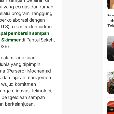
ah sampah perairan di
ru yang cerdas dan ramah
melalui program Tanggung
Rabu
 berkolaborasi dengan
Leb
Tek
(ITS), resmi meluncurkan
pal pembersih sampah
h Skimmer
di Pantai Sekeh,
026).
n dalam rangkaian
unia yang dipimpin
ina (Persero) Mochamad
is dan jajaran manajemen
i wujud komitmen
ungan, inovasi teknologi,
 pengelolaan sampah
an berkelanjutan.