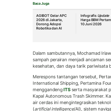
Baca Juga
AGIBOT Gelar APC
Infografis
Update
2026 di Jakarta,
Harga BBM Pertam
Dorong Adopsi
10 Juni 2026
Robotika dan AI
Dalam sambutannya, Mochamad Iria
sampah perairan menjadi ancaman seri
kesehatan, dan daya tarik pariwisata b
Merespons tantangan tersebut, Pert
International Shipping, Pertamina Fou
menggandeng
ITS
serta masyarakat p
Kapal Autonomous Trash Skimmer. Ka
air cerdas ini mengintegrasikan teknolo
(
artificial intelligence
/AI), sistem navig