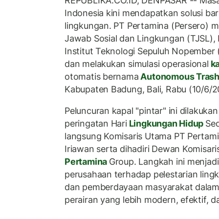
REPUBLIKA.CO.ID, DENPASAR -- Masal
Indonesia kini mendapatkan solusi ba
lingkungan. PT Pertamina (Persero) 
Jawab Sosial dan Lingkungan (TJSL),
Institut Teknologi Sepuluh Nopember 
dan melakukan simulasi operasional
ka
otomatis bernama
Autonomous Tras
Kabupaten Badung, Bali, Rabu (10/6/2
Peluncuran kapal "pintar" ini dilakuka
peringatan Hari
Lingkungan Hidup
Sed
langsung Komisaris Utama PT Pertam
Iriawan serta dihadiri Dewan Komisar
Pertamina
Group. Langkah ini menjad
perusahaan terhadap pelestarian lingk
dan pemberdayaan masyarakat dalam
perairan yang lebih modern, efektif, d