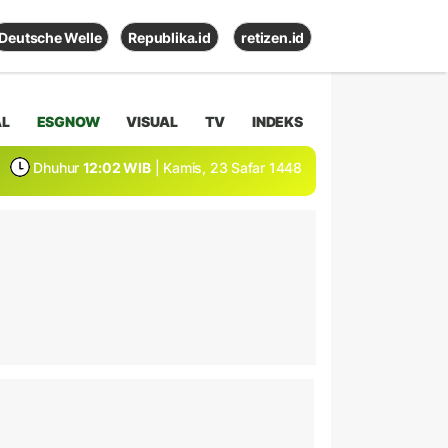
Deutsche Welle
Republika.id
retizen.id
AL
ESGNOW
VISUAL
TV
INDEKS
Dhuhur
12:02 WIB
| Kamis, 23 Safar 1448