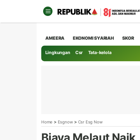
AMEERA
EKONOMI SYARIAH
SKOR
Lingkungan
Csr
Tata-kelola
>
>
Home
Esgnow
Csr Esg Now
Biaya Melaut Naik