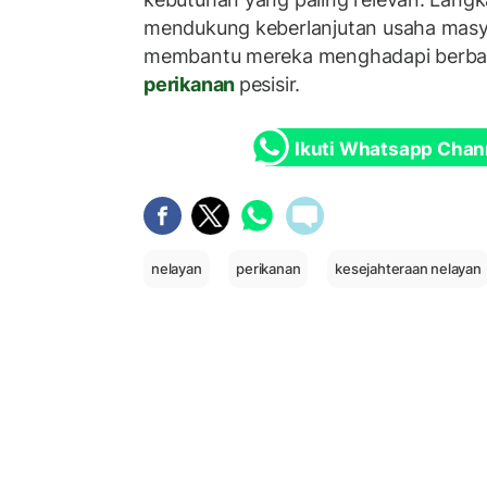
mendukung keberlanjutan usaha masya
membantu mereka menghadapi berbaga
perikanan
pesisir.
Ikuti Whatsapp Chan
nelayan
perikanan
kesejahteraan nelayan