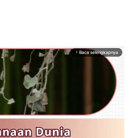
Baca selengkapnya
arrow_forward_ios