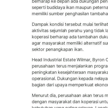
berharap ke depan ada dukungan pen
seperti budidaya ikan maupun petern
memiliki sumber penghasilan tambahan
Dampak kondisi tersebut mulai terliha
aktivitas sejumlah perahu yang tidak la
koperasi berharap ada tambahan duk
agar masyarakat memiliki alternatif s
sektor penangkapan ikan.
Head Industrial Estate Wilmar, Byron
perusahaan terus menjalankan progr
peningkatan kesejahteraan masyarakat
operasional. Dukungan kepada nelaya
bagian dari upaya memperkuat ekonomi
Menurut dia, perusahaan akan terus 
dengan masyarakat dan koperasi untu
kebutuhan yang paling relevan. Langk