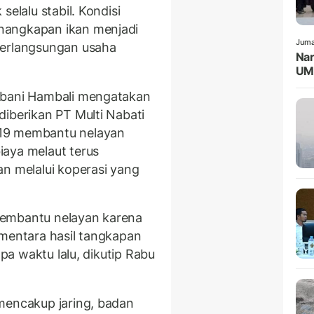
selalu stabil. Kondisi
nangkapan ikan menjadi
Juma
berlangsungan usaha
Nar
UMK
obani Hambali mengatakan
diberikan PT Multi Nabati
019 membantu nelayan
iaya melaut terus
an melalui koperasi yang
membantu nelayan karena
ementara hasil tangkapan
apa waktu lalu, dikutip Rabu
mencakup jaring, badan